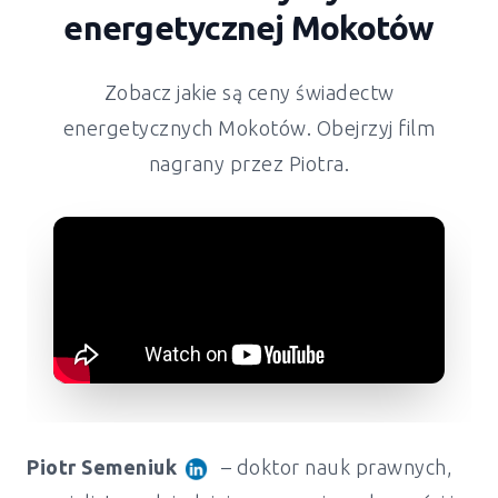
energetycznej Mokotów
Zobacz jakie są ceny świadectw
energetycznych Mokotów. Obejrzyj film
nagrany przez Piotra.
Piotr Semeniuk
– doktor nauk prawnych,