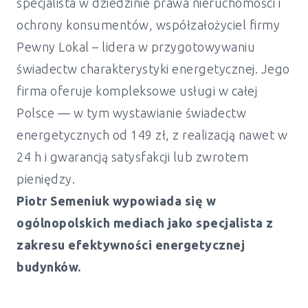
specjalista w dziedzinie prawa nieruchomości i
ochrony konsumentów, współzałożyciel firmy
Pewny Lokal – lidera w przygotowywaniu
świadectw charakterystyki energetycznej. Jego
firma oferuje kompleksowe usługi w całej
Polsce — w tym wystawianie świadectw
energetycznych od 149 zł, z realizacją nawet w
24 h i gwarancją satysfakcji lub zwrotem
pieniędzy.
Piotr Semeniuk wypowiada się w
ogólnopolskich mediach jako specjalista z
zakresu efektywności energetycznej
budynków.
Świadectwo charakterystyki
energetycznej Mokotów - Warszawa