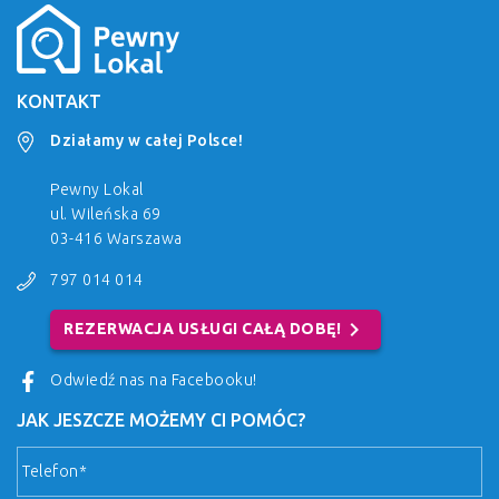
KONTAKT
Działamy w całej Polsce!
Pewny Lokal
ul. Wileńska 69
03-416 Warszawa
797 014 014
chevron_right
REZERWACJA USŁUGI CAŁĄ DOBĘ!
Odwiedź nas na Facebooku!
JAK JESZCZE MOŻEMY CI POMÓC?