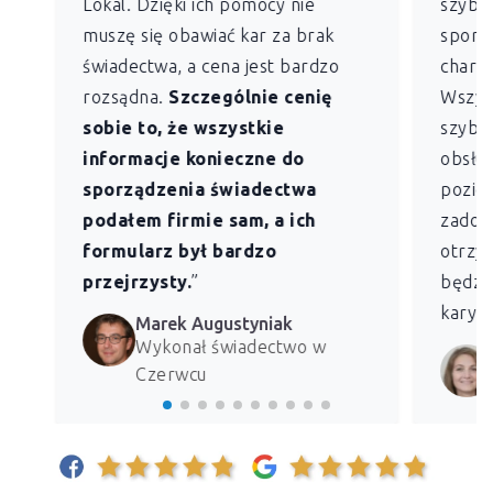
Lokal. Dzięki ich pomocy nie
szybko
muszę się obawiać kar za brak
sporz
świadectwa, a cena jest bardzo
charak
rozsądna.
Szczególnie cenię
Wszys
sobie to, że wszystkie
szybk
informacje konieczne do
obsług
sporządzenia świadectwa
pozio
podałem firmie sam, a ich
zadowo
formularz był bardzo
otrzym
przejrzysty.
”
będzie
kary z
Marek Augustyniak
Wykonał świadectwo w
Czerwcu