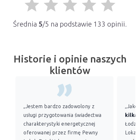
grade
grade
grade
grade
grade
Średnia
5
/5 na podstawie
133
opinii.
Historie i opinie naszych
klientów
„Jestem bardzo zadowolony z
„Jako
usługi przygotowania świadectwa
kilkan
charakterystyki energetycznej
Łodzi)
oferowanej przez firmę Pewny
Lokal 