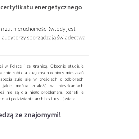
 certyfikatu energetycznego
m rzut nieruchomości (wtedy jest
asi audytorzy sporządzają świadectwa
j w Polsce i za granicą. Obecnie studiuje
cznie robi dla znajomych odbiory mieszkań
pecjalizuje się w treściach o odbiorach
i, jakie można znaleźć w mieszkaniach
ż nie są dla niego problemem, potrafi je
nia i podziwiania architektury i świata.
iedzą ze znajomymi!