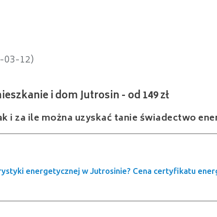
nie i dom Jutrosin - od 149 zł
4-03-12)
ak i za ile można uzyskać tanie świadectwo ene
rystyki energetycznej w Jutrosinie? Cena certyfikatu ene