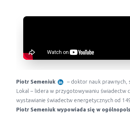
Piotr Semeniuk
– doktor nauk prawnych, s
Lokal – lidera w przygotowywaniu świadectw c
wystawianie świadectw energetycznych od 149 z
Piotr Semeniuk wypowiada się w ogólnopols