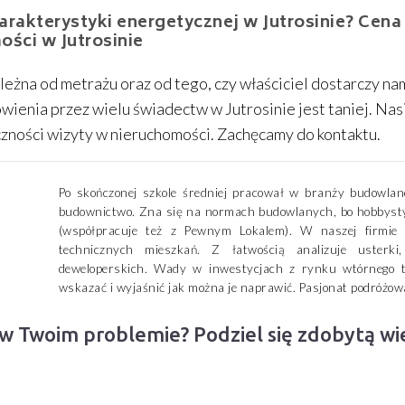
arakterystyki energetycznej w Jutrosinie? Cena
ości w Jutrosinie
leżna od metrażu oraz od tego, czy właściciel dostarczy na
mówienia przez wielu świadectw w Jutrosinie jest taniej. N
zności wizyty w nieruchomości. Zachęcamy do kontaktu.
Po skończonej szkole średniej pracował w branży budowlane
budownictwo. Zna się na normach budowlanych, bo hobbysty
(współpracuje też z Pewnym Lokalem). W naszej firmie s
technicznych mieszkań. Z łatwością analizuje usterk
deweloperskich. Wady w inwestycjach z rynku wtórnego te
wskazać i wyjaśnić jak można je naprawić. Pasjonat podróżowa
 w Twoim problemie? Podziel się zdobytą w