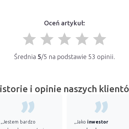
Oceń artykuł:
grade
grade
grade
grade
grade
Średnia
5
/5 na podstawie
53
opinii.
istorie i opinie naszych klient
„Jestem bardzo
„Jako
inwestor