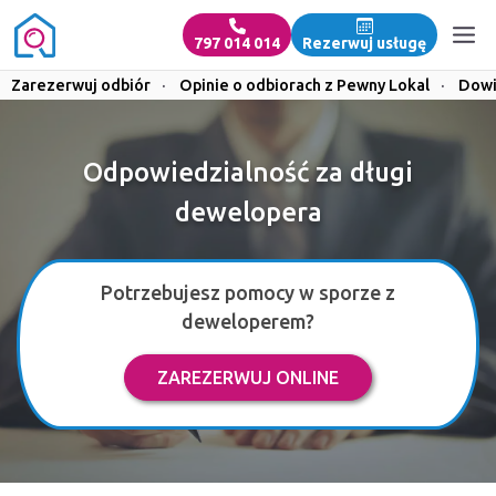
797 014 014
Rezerwuj usługę
Zarezerwuj odbiór
·
Opinie o odbiorach z Pewny Lokal
·
Dowi
Odpowiedzialność za długi
dewelopera
Potrzebujesz pomocy w sporze z
deweloperem?
ZAREZERWUJ ONLINE