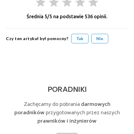
grade
grade
grade
grade
grade
Średnia
5
/5 na podstawie
536
opinii.
Czy ten artykuł był pomocny?
Tak
Nie
PORADNIKI
Zachęcamy do pobrania
darmowych
poradników
przygotowanych przez naszych
prawników i inżynierów