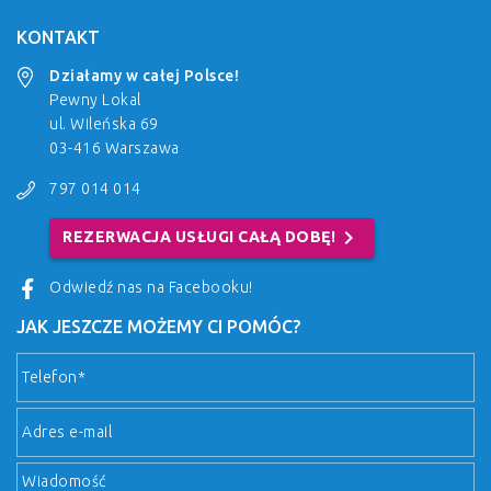
KONTAKT
Działamy w całej Polsce!
Pewny Lokal
ul. Wileńska 69
03-416 Warszawa
797 014 014
chevron_right
REZERWACJA USŁUGI CAŁĄ DOBĘ!
Odwiedź nas na Facebooku!
JAK JESZCZE MOŻEMY CI POMÓC?