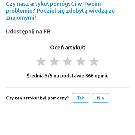
Czy nasz artykuł pomógł Ci w Twoim
problemie? Podziel się zdobytą wiedzą ze
znajomymi!
Udostępnij na FB
Oceń artykuł:
grade
grade
grade
grade
grade
Średnia
5
/5 na podstawie
866
opinii.
Czy ten artykuł był pomocny?
Tak
Nie