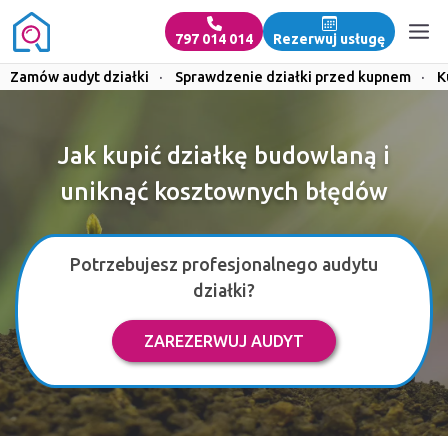
797 014 014
Rezerwuj usługę
Zamów audyt działki
·
Sprawdzenie działki przed kupnem
·
K
Jak kupić działkę budowlaną i
uniknąć kosztownych błędów
Potrzebujesz profesjonalnego audytu
działki?
ZAREZERWUJ AUDYT