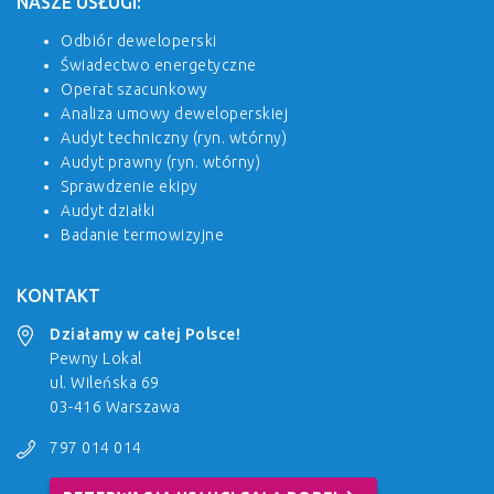
NASZE USŁUGI:
Odbiór deweloperski
Świadectwo energetyczne
Operat szacunkowy
Analiza umowy deweloperskiej
Audyt techniczny (ryn. wtórny)
Audyt prawny (ryn. wtórny)
Sprawdzenie ekipy
Audyt działki
Badanie termowizyjne
KONTAKT
Działamy w całej Polsce!
Pewny Lokal
ul. Wileńska 69
03-416 Warszawa
797 014 014