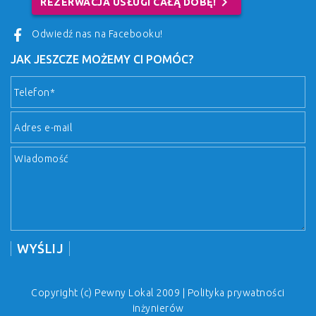
chevron_right
REZERWACJA USŁUGI CAŁĄ DOBĘ!
Odwiedź nas na Facebooku!
JAK JESZCZE MOŻEMY CI POMÓC?
Copyright (c) Pewny Lokal 2009 |
Polityka prywatności
inżynierów