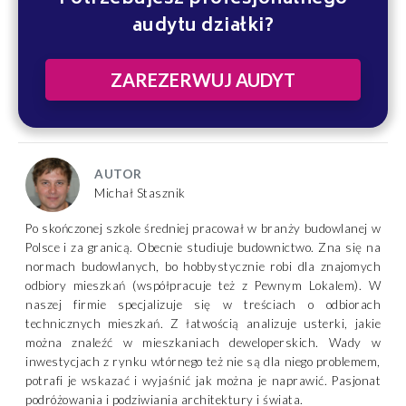
audytu działki?
ZAREZERWUJ AUDYT
AUTOR
Michał Stasznik
Po skończonej szkole średniej pracował w branży budowlanej w
Polsce i za granicą. Obecnie studiuje budownictwo. Zna się na
normach budowlanych, bo hobbystycznie robi dla znajomych
odbiory mieszkań (współpracuje też z Pewnym Lokalem). W
naszej firmie specjalizuje się w treściach o odbiorach
technicznych mieszkań. Z łatwością analizuje usterki, jakie
można znaleźć w mieszkaniach deweloperskich. Wady w
inwestycjach z rynku wtórnego też nie są dla niego problemem,
potrafi je wskazać i wyjaśnić jak można je naprawić. Pasjonat
podróżowania i podziwiania architektury i świata.