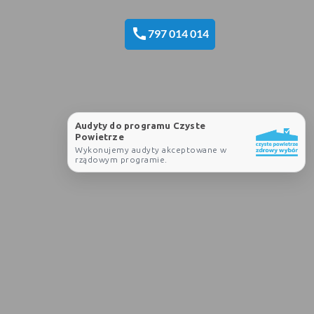
call
797 014 014
Audyty do programu Czyste
Powietrze
Wykonujemy audyty akceptowane w
rządowym programie.