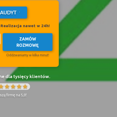
 AUDYT
?
Realizacja nawet w 24h!
ZAMÓW
ROZMOWĘ
Oddzwaniamy w kilka minut!
 dla tysięcy klientów.
zą firmę na 5,0!