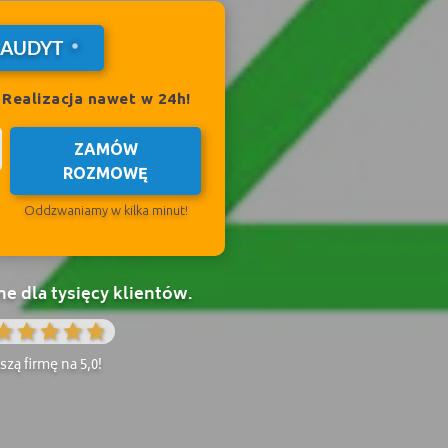
 AUDYT
?
Realizacja nawet w 24h!
ZAMÓW
ROZMOWĘ
Oddzwaniamy w kilka minut!
 dla tysięcy klientów.
zą firmę na 5,0!