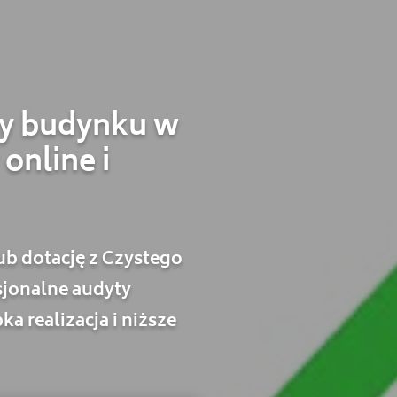
ny budynku w
online i
ub dotację z Czystego
jonalne audyty
a realizacja i niższe