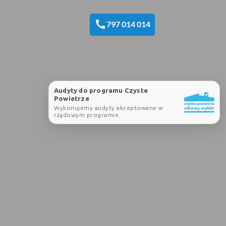
call
797 014 014
Audyty do programu Czyste
Powietrze
Wykonujemy audyty akceptowane w
rządowym programie.