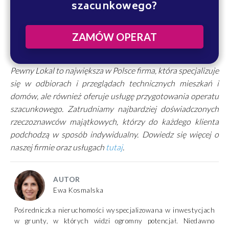
szacunkowego?
ZAMÓW OPERAT
Pewny Lokal to największa w Polsce firma, która specjalizuje
się w odbiorach i przeglądach technicznych mieszkań i
domów, ale również oferuje usługę przygotowania operatu
szacunkowego. Zatrudniamy najbardziej doświadczonych
rzeczoznawców majątkowych, którzy do każdego klienta
podchodzą w sposób indywidualny. Dowiedz się więcej o
naszej firmie oraz usługach
tutaj
.
AUTOR
Ewa Kosmalska
Pośredniczka nieruchomości wyspecjalizowana w inwestycjach
w grunty, w których widzi ogromny potencjał. Niedawno