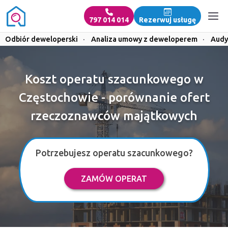
797 014 014
Rezerwuj usługę
Odbiór deweloperski
·
Analiza umowy z deweloperem
·
Audy
Koszt operatu szacunkowego w
Częstochowie - porównanie ofert
rzeczoznawców majątkowych
Potrzebujesz operatu szacunkowego?
ZAMÓW OPERAT