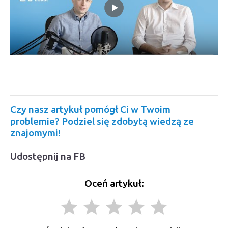
Czy nasz artykuł pomógł Ci w Twoim
problemie? Podziel się zdobytą wiedzą ze
znajomymi!
Udostępnij na FB
Oceń artykuł:
grade
grade
grade
grade
grade