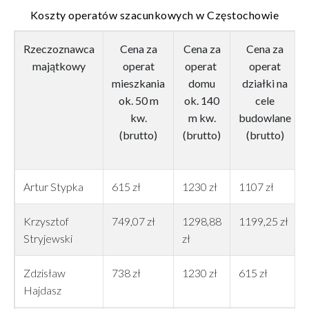
Koszty operatów szacunkowych w Częstochowie
Rzeczoznawca
Cena za
Cena za
Cena za
majątkowy
operat
operat
operat
mieszkania
domu
działki na
ok. 50 m
ok. 140
cele
kw.
m kw.
budowlane
(brutto)
(brutto)
(brutto)
Artur Stypka
615 zł
1230 zł
1107 zł
Krzysztof
749,07 zł
1298,88
1199,25 zł
Stryjewski
zł
Zdzisław
738 zł
1230 zł
615 zł
Hajdasz