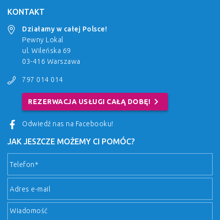
KONTAKT
Działamy w całej Polsce!
Pewny Lokal
ul. Wileńska 69
03-416 Warszawa
797 014 014
chevron_right
REZERWACJA USŁUGI CAŁĄ DOBĘ!
Odwiedź nas na Facebooku!
JAK JESZCZE MOŻEMY CI POMÓC?