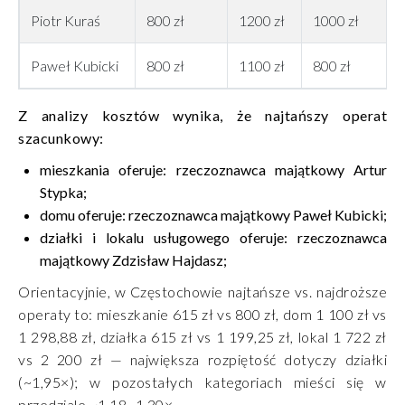
Piotr Kuraś
800 zł
1200 zł
1000 zł
Paweł Kubicki
800 zł
1100 zł
800 zł
Z analizy kosztów wynika, że najtańszy operat
szacunkowy:
mieszkania oferuje: rzeczoznawca majątkowy Artur
Stypka;
domu oferuje: rzeczoznawca majątkowy Paweł Kubicki;
działki i lokalu usługowego oferuje: rzeczoznawca
majątkowy Zdzisław Hajdasz;
Orientacyjnie, w Częstochowie najtańsze vs. najdroższe
operaty to: mieszkanie 615 zł vs 800 zł, dom 1 100 zł vs
1 298,88 zł, działka 615 zł vs 1 199,25 zł, lokal 1 722 zł
vs 2 200 zł — największa rozpiętość dotyczy działki
(~1,95×); w pozostałych kategoriach mieści się w
przedziale ~1,18–1,30×.