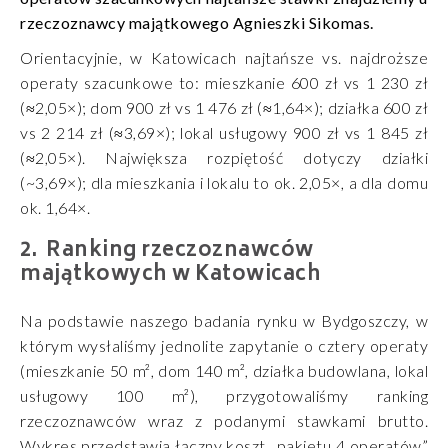
rzeczoznawcy majątkowego Agnieszki Sikomas.
Orientacyjnie, w Katowicach najtańsze vs. najdroższe
operaty szacunkowe to: mieszkanie 600 zł vs 1 230 zł
(≈2,05×); dom 900 zł vs 1 476 zł (≈1,64×); działka 600 zł
vs 2 214 zł (≈3,69×); lokal usługowy 900 zł vs 1 845 zł
(≈2,05×). Największa rozpiętość dotyczy działki
(~3,69×); dla mieszkania i lokalu to ok. 2,05×, a dla domu
ok. 1,64×.
Ranking rzeczoznawców
majątkowych w Katowicach
Na podstawie naszego badania rynku w Bydgoszczy, w
którym wysłaliśmy jednolite zapytanie o cztery operaty
(mieszkanie 50 m², dom 140 m², działka budowlana, lokal
usługowy 100 m²), przygotowaliśmy ranking
rzeczoznawców wraz z podanymi stawkami brutto.
Wykres przedstawia łączny koszt „pakietu 4 operatów”