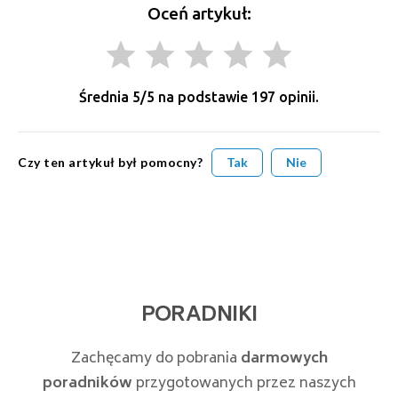
Oceń artykuł:
grade
grade
grade
grade
grade
Średnia
5
/5 na podstawie
197
opinii.
Czy ten artykuł był pomocny?
Tak
Nie
PORADNIKI
Zachęcamy do pobrania
darmowych
poradników
przygotowanych przez naszych