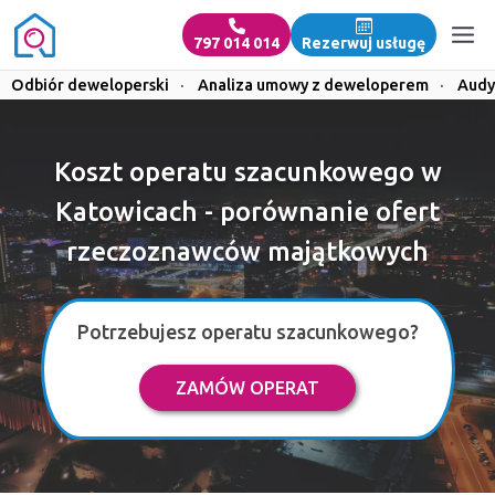
797 014 014
Rezerwuj usługę
Odbiór deweloperski
·
Analiza umowy z deweloperem
·
Audy
Koszt operatu szacunkowego w
Katowicach - porównanie ofert
rzeczoznawców majątkowych
Potrzebujesz operatu szacunkowego?
ZAMÓW OPERAT