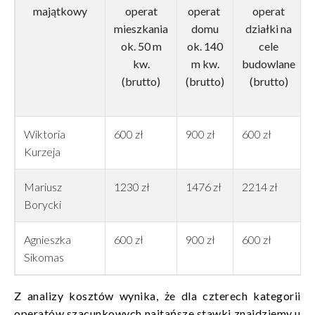
majątkowy
operat
operat
operat
mieszkania
domu
działki na
ok. 50 m
ok. 140
cele
kw.
m kw.
budowlane
(brutto)
(brutto)
(brutto)
Wiktoria
600 zł
900 zł
600 zł
Kurzeja
Mariusz
1230 zł
1476 zł
2214 zł
Borycki
Agnieszka
600 zł
900 zł
600 zł
Sikomas
Z analizy kosztów wynika, że dla czterech kategorii
operatów szacunkowych najtańsze stawki znajdziemy u