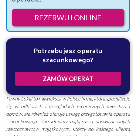
operacie.
REZERWUJ ONLINE
Potrzebujesz operatu
szacunkowego?
ZAMÓW OPERAT
Pewny Lokal to największa w Polsce firma, która specjalizuje
się w odbiorach i przeglądach technicznych mieszkań i
domów, ale również oferuje usługę przygotowania operatu
szacunkowego. Zatrudniamy najbardziej doświadczonych
rzeczoznawców majątkowych, którzy do każdego klienta