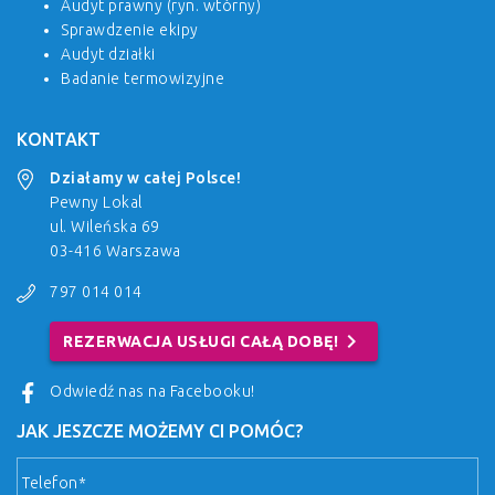
Audyt prawny (ryn. wtórny)
Sprawdzenie ekipy
Audyt działki
Badanie termowizyjne
KONTAKT
Działamy w całej Polsce!
Pewny Lokal
ul. Wileńska 69
03-416 Warszawa
797 014 014
chevron_right
REZERWACJA USŁUGI CAŁĄ DOBĘ!
Odwiedź nas na Facebooku!
JAK JESZCZE MOŻEMY CI POMÓC?