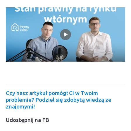
Czy nasz artykuł pomógł Ci w Twoim
problemie? Podziel się zdobytą wiedzą ze
znajomymi!
Udostępnij na FB