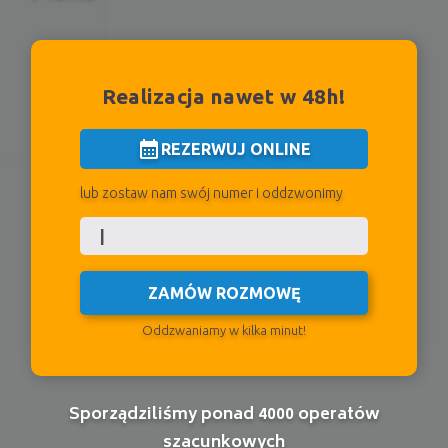
Realizacja nawet w 48h!
calendar_month
REZERWUJ ONLINE
lub zostaw nam swój numer i oddzwonimy
ZAMÓW ROZMOWĘ
Oddzwaniamy w kilka minut!
Sporządziliśmy ponad 4000 operatów
szacunkowych