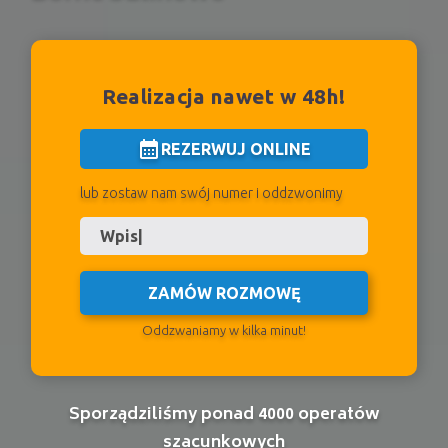
Realizacja nawet w 48h!
calendar_month
REZERWUJ ONLINE
lub zostaw nam swój numer i oddzwonimy
ZAMÓW ROZMOWĘ
Oddzwaniamy w kilka minut!
Sporządziliśmy ponad 4000 operatów
szacunkowych