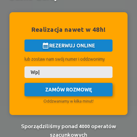
Realizacja nawet w 48h!
calendar_month
REZERWUJ ONLINE
lub zostaw nam swój numer i oddzwonimy
ZAMÓW ROZMOWĘ
Oddzwaniamy w kilka minut!
Sporządziliśmy ponad 4000 operatów
szacunkowych