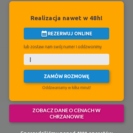
Realizacja nawet w 48h!
calendar_month
REZERWUJ ONLINE
lub zostaw nam swój numer i oddzwonimy
ZAMÓW ROZMOWĘ
Oddzwaniamy w kilka minut!
ZOBACZ DANE O CENACH W
CHRZANOWIE