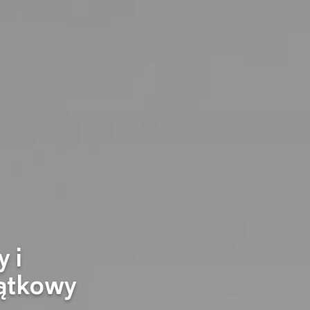
 i
ątkowy