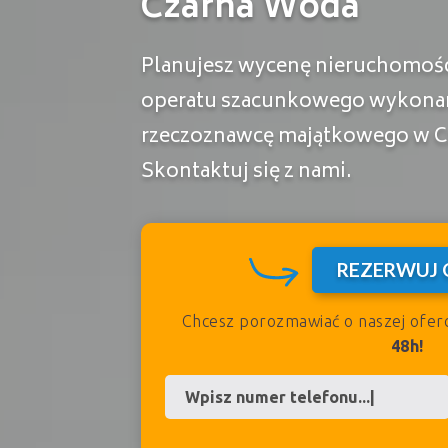
Czarna Woda
Planujesz wycenę nieruchomości
operatu szacunkowego wykona
rzeczoznawcę majątkowego w C
Skontaktuj się z nami.
REZERWUJ 
Chcesz porozmawiać o naszej ofer
48h!