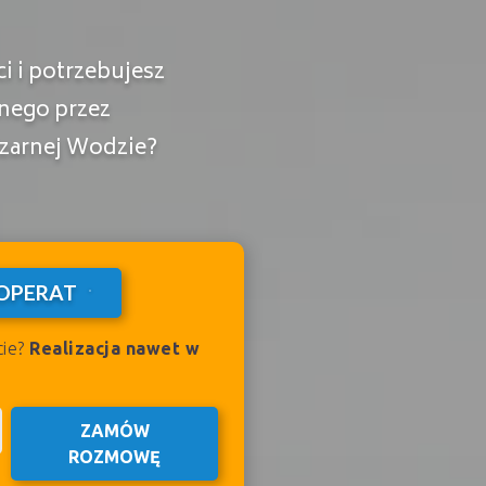
 i potrzebujesz
nego przez
zarnej Wodzie?
OPERAT
cie?
Realizacja nawet w
ZAMÓW
ROZMOWĘ