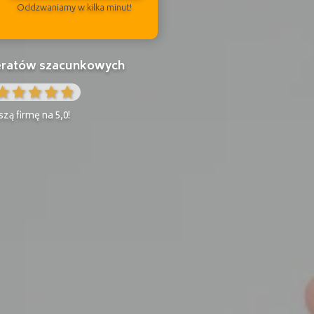
Oddzwaniamy w kilka minut!
peratów szacunkowych
zą firmę na 5,0!