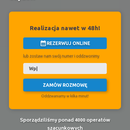
Realizacja nawet w 48h!
calendar_month
REZERWUJ ONLINE
lub zostaw nam swój numer i oddzwonimy
ZAMÓW ROZMOWĘ
Oddzwaniamy w kilka minut!
Sporządziliśmy ponad 4000 operatów
szacunkowych