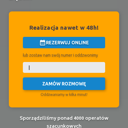
Realizacja nawet w 48h!
calendar_month
REZERWUJ ONLINE
lub zostaw nam swój numer i oddzwonimy
ZAMÓW ROZMOWĘ
Oddzwaniamy w kilka minut!
Sporządziliśmy ponad 4000 operatów
szacunkowych