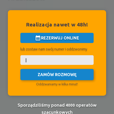
Realizacja nawet w 48h!
calendar_month
REZERWUJ ONLINE
lub zostaw nam swój numer i oddzwonimy
ZAMÓW ROZMOWĘ
Oddzwaniamy w kilka minut!
Sporządziliśmy ponad 4000 operatów
szacunkowych