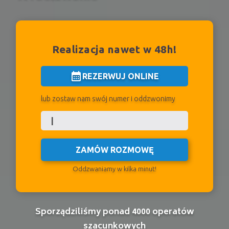
Realizacja nawet w 48h!
calendar_month
REZERWUJ ONLINE
lub zostaw nam swój numer i oddzwonimy
ZAMÓW ROZMOWĘ
Oddzwaniamy w kilka minut!
Sporządziliśmy ponad 4000 operatów
szacunkowych