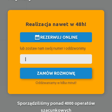
Realizacja nawet w 48h!
calendar_month
REZERWUJ ONLINE
lub zostaw nam swój numer i oddzwonimy
ZAMÓW ROZMOWĘ
Oddzwaniamy w kilka minut!
Sporządziliśmy ponad 4000 operatów
szacunkowych