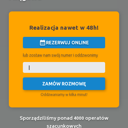
Realizacja nawet w 48h!
calendar_month
REZERWUJ ONLINE
lub zostaw nam swój numer i oddzwonimy
ZAMÓW ROZMOWĘ
Oddzwaniamy w kilka minut!
Sporządziliśmy ponad 4000 operatów
szacunkowych