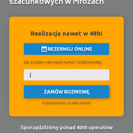
szacunkowych w Mrozach
Realizacja nawet w 48h!
calendar_month
REZERWUJ ONLINE
lub zostaw nam swój numer i oddzwonimy
ZAMÓW ROZMOWĘ
Oddzwaniamy w kilka minut!
Sporządziliśmy ponad 4000 operatów