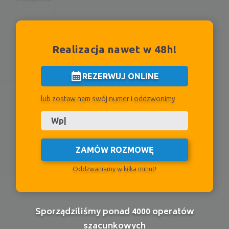
Realizacja nawet w 48h!
calendar_month
REZERWUJ ONLINE
lub zostaw nam swój numer i oddzwonimy
ZAMÓW ROZMOWĘ
Oddzwaniamy w kilka minut!
Sporządziliśmy ponad 4000 operatów
szacunkowych