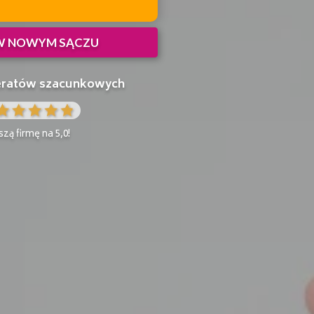
 W NOWYM SĄCZU
peratów szacunkowych
zą firmę na 5,0!