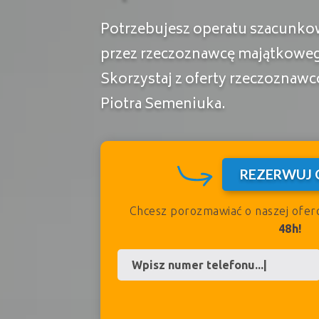
Potrzebujesz operatu szacun
przez rzeczoznawcę majątkow
Skorzystaj z oferty rzeczozna
Piotra Semeniuka.
REZERWUJ 
Chcesz porozmawiać o naszej ofer
48h!