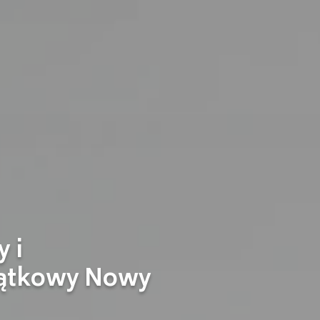
 i
jątkowy Nowy