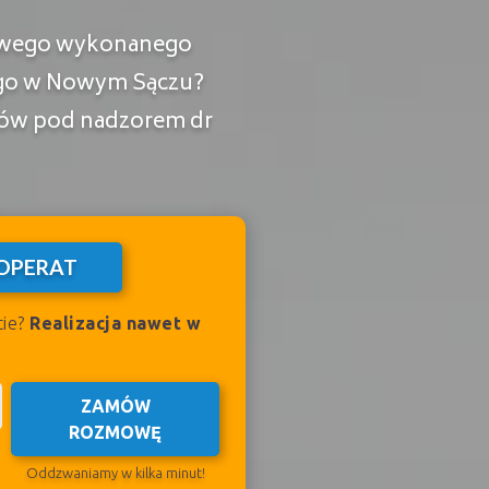
kowego wykonanego
ego w Nowym Sączu?
wców pod nadzorem dr
OPERAT
cie?
Realizacja nawet w
ZAMÓW
ROZMOWĘ
Oddzwaniamy w kilka minut!