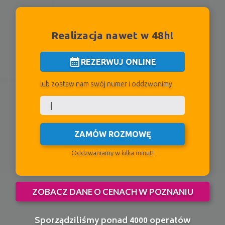
Realizacja nawet w 48h!
calendar_month
REZERWUJ ONLINE
lub zostaw nam swój numer i oddzwonimy
ZAMÓW ROZMOWĘ
Oddzwaniamy w kilka minut!
ZOBACZ DANE O CENACH W POZNANIU
Sporządziliśmy ponad 4000 operatów