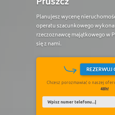
Pruszcz
Planujesz wycenę nieruchomości
operatu szacunkowego wykona
rzeczoznawcę majątkowego w P
się z nami.
REZERWUJ 
Chcesz porozmawiać o naszej ofer
48h!