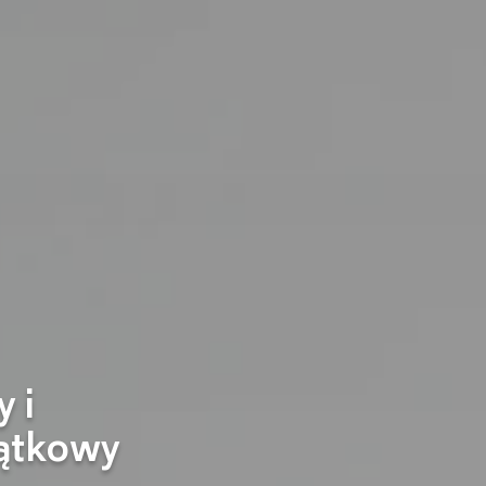
 i
ątkowy