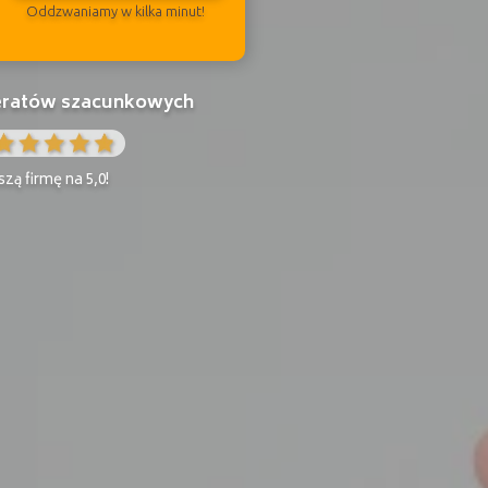
Oddzwaniamy w kilka minut!
peratów szacunkowych
zą firmę na 5,0!