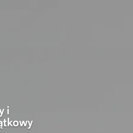
 i
ątkowy