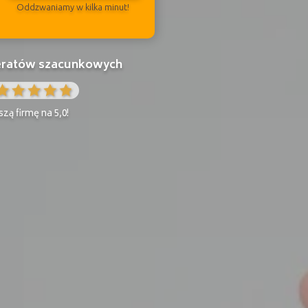
Oddzwaniamy w kilka minut!
peratów szacunkowych
zą firmę na 5,0!