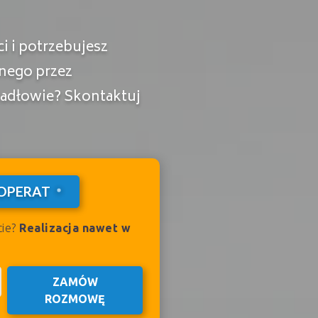
 i potrzebujesz
nego przez
adłowie? Skontaktuj
OPERAT
cie?
Realizacja nawet w
ZAMÓW
ROZMOWĘ