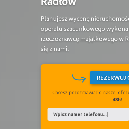
Radłów
Planujesz wycenę nieruchomości
operatu szacunkowego wykona
rzeczoznawcę majątkowego w R
się z nami.
REZERWUJ 
Chcesz porozmawiać o naszej ofer
48h!