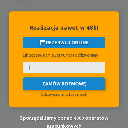
Realizacja nawet w 48h!
calendar_month
REZERWUJ ONLINE
lub zostaw nam swój numer i oddzwonimy
ZAMÓW ROZMOWĘ
Oddzwaniamy w kilka minut!
Sporządziliśmy ponad 4000 operatów
szacunkowych