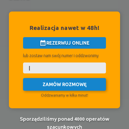
Realizacja nawet w 48h!
calendar_month
REZERWUJ ONLINE
lub zostaw nam swój numer i oddzwonimy
ZAMÓW ROZMOWĘ
Oddzwaniamy w kilka minut!
Sporządziliśmy ponad 4000 operatów
szacunkowych