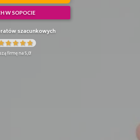
CH W SOPOCIE
peratów szacunkowych
zą firmę na 5,0!