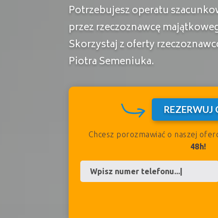
Potrzebujesz operatu szacun
przez rzeczoznawcę majątkowe
Skorzystaj z oferty rzeczozna
Piotra Semeniuka.
REZERWUJ 
Chcesz porozmawiać o naszej ofer
48h!