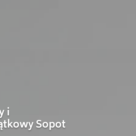
 i
ątkowy Sopot