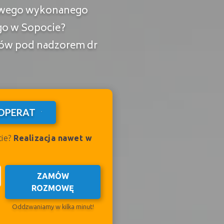
kowego wykonanego
go w Sopocie?
wców pod nadzorem dr
OPERAT
cie?
Realizacja nawet w
ZAMÓW
ROZMOWĘ
Oddzwaniamy w kilka minut!