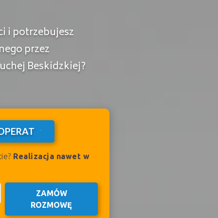
 i potrzebujesz
nego przez
chej Beskidzkiej?
OPERAT
cie?
Realizacja nawet w
ZAMÓW
ROZMOWĘ