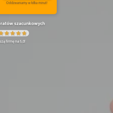
Oddzwaniamy w kilka minut!
peratów szacunkowych
zą firmę na 5,0!