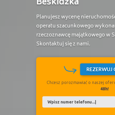
Beskidzka
Planujesz wycenę nieruchomości
operatu szacunkowego wykona
rzeczoznawcę majątkowego w Su
Skontaktuj się z nami.
REZERWUJ 
Chcesz porozmawiać o naszej ofer
48h!