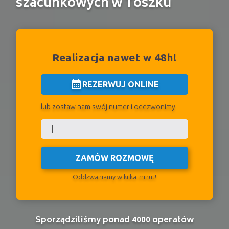
szacunkowych w Toszku
Realizacja nawet w 48h!
calendar_month
REZERWUJ ONLINE
lub zostaw nam swój numer i oddzwonimy
ZAMÓW ROZMOWĘ
Oddzwaniamy w kilka minut!
Sporządziliśmy ponad 4000 operatów