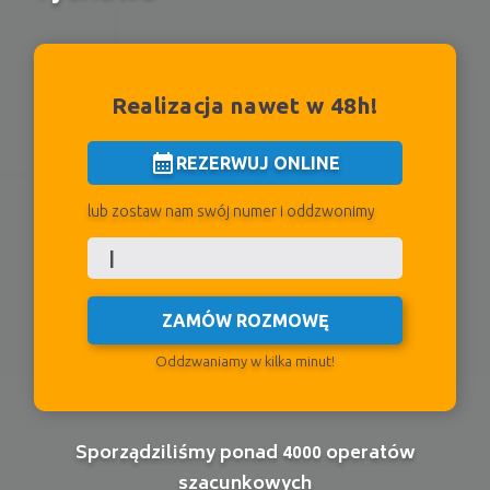
Realizacja nawet w 48h!
calendar_month
REZERWUJ ONLINE
lub zostaw nam swój numer i oddzwonimy
ZAMÓW ROZMOWĘ
Oddzwaniamy w kilka minut!
Sporządziliśmy ponad 4000 operatów
szacunkowych