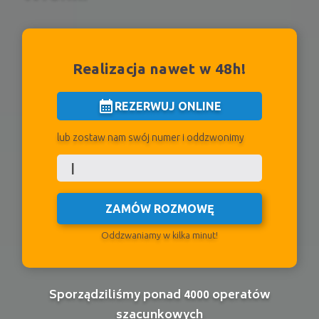
Realizacja nawet w 48h!
calendar_month
REZERWUJ ONLINE
lub zostaw nam swój numer i oddzwonimy
ZAMÓW ROZMOWĘ
Oddzwaniamy w kilka minut!
Sporządziliśmy ponad 4000 operatów
szacunkowych