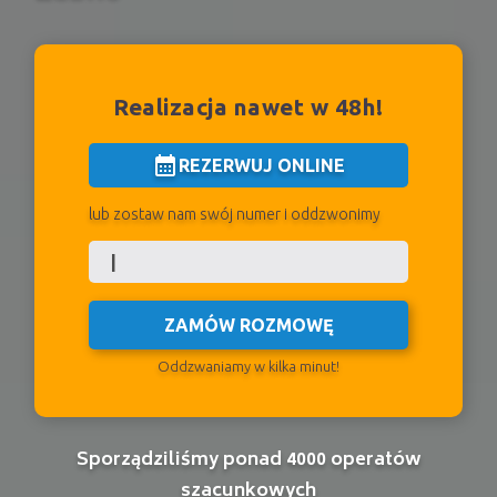
Realizacja nawet w 48h!
calendar_month
REZERWUJ ONLINE
lub zostaw nam swój numer i oddzwonimy
ZAMÓW ROZMOWĘ
Oddzwaniamy w kilka minut!
Sporządziliśmy ponad 4000 operatów
szacunkowych