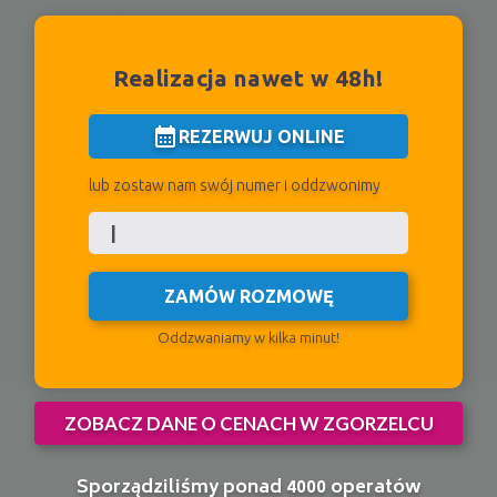
Realizacja nawet w 48h!
calendar_month
REZERWUJ ONLINE
lub zostaw nam swój numer i oddzwonimy
ZAMÓW ROZMOWĘ
Oddzwaniamy w kilka minut!
ZOBACZ DANE O CENACH W ZGORZELCU
Sporządziliśmy ponad 4000 operatów