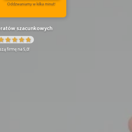
Oddzwaniamy w kilka minut!
peratów szacunkowych
zą firmę na 5,0!