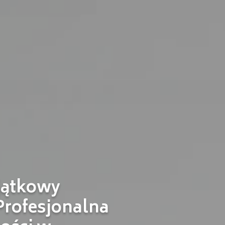
jątkowy
Profesjonalna