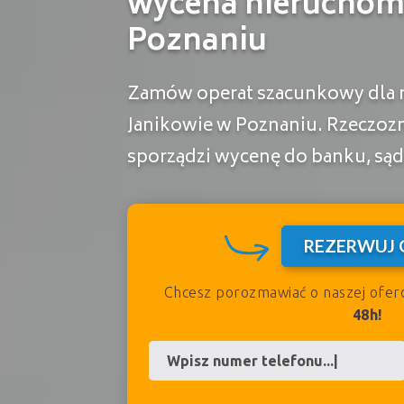
wycena nieruchom
Poznaniu
Zamów operat szacunkowy dla 
Janikowie w Poznaniu. Rzeczo
sporządzi wycenę do banku, sąd
REZERWUJ 
Chcesz porozmawiać o naszej ofer
48h!