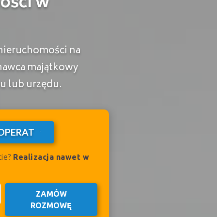
ości w
nieruchomości na
znawca majątkowy
u lub urzędu.
OPERAT
cie?
Realizacja nawet w
ZAMÓW
ROZMOWĘ