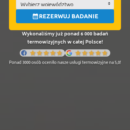
calendar_month
REZERWUJ BADANIE
Wykonaliśmy już ponad 6 000 badań
termowizyjnych w całej Polsce!
Ponad 3000 osób oceniło nasze usługi termowizyjne na 5,0!