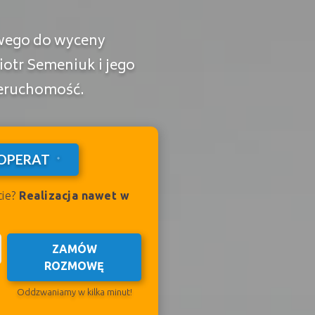
wego do wyceny
iotr Semeniuk i jego
ieruchomość.
OPERAT
cie?
Realizacja nawet w
ZAMÓW
ROZMOWĘ
Oddzwaniamy w kilka minut!