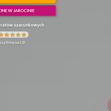
NE W JAROCINIE
peratów szacunkowych
zą firmę na 5,0!