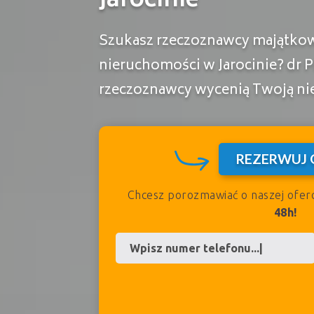
Jarocinie
Szukasz rzeczoznawcy majątko
nieruchomości w Jarocinie? dr P
rzeczoznawcy wycenią Twoją n
REZERWUJ 
Chcesz porozmawiać o naszej ofer
48h!