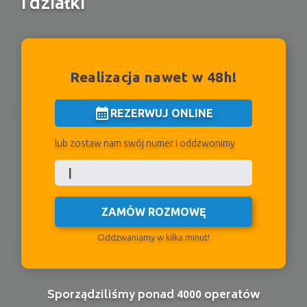
i działki
Realizacja nawet w 48h!
calendar_month
REZERWUJ ONLINE
lub zostaw nam swój numer i oddzwonimy
ZAMÓW ROZMOWĘ
Oddzwaniamy w kilka minut!
Sporządziliśmy ponad 4000 operatów