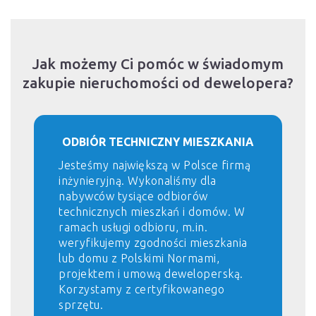
Jak możemy Ci pomóc w świadomym
zakupie nieruchomości od dewelopera?
ODBIÓR TECHNICZNY MIESZKANIA
Jesteśmy największą w Polsce firmą
inżynieryjną. Wykonaliśmy dla
nabywców tysiące odbiorów
technicznych mieszkań i domów. W
ramach usługi odbioru, m.in.
weryfikujemy zgodności mieszkania
lub domu z Polskimi Normami,
projektem i umową deweloperską.
Korzystamy z certyfikowanego
sprzętu.