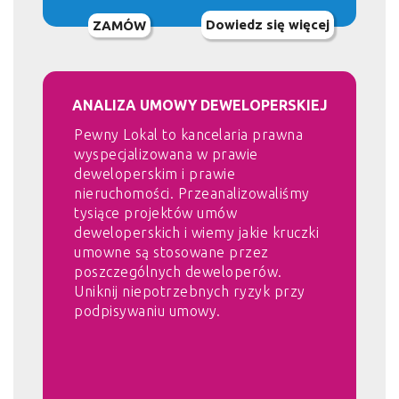
Dowiedz się więcej
ZAMÓW
ANALIZA UMOWY DEWELOPERSKIEJ
Pewny Lokal to kancelaria prawna
wyspecjalizowana w prawie
deweloperskim i prawie
nieruchomości. Przeanalizowaliśmy
tysiące projektów umów
deweloperskich i wiemy jakie kruczki
umowne są stosowane przez
poszczególnych deweloperów.
Uniknij niepotrzebnych ryzyk przy
podpisywaniu umowy.