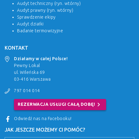
Audyt techniczny (ryn. wtórny)
Audyt prawny (ryn. wtórny)
Sprawdzenie ekipy
Audyt działki
Badanie termowizyjne
KONTAKT
Działamy w całej Polsce!
Pewny Lokal
ul. Wileńska 69
03-416 Warszawa
797 014 014
chevron_right
REZERWACJA USŁUGI CAŁĄ DOBĘ!
Odwiedź nas na Facebooku!
JAK JESZCZE MOŻEMY CI POMÓC?