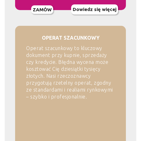
Dowiedz się więcej
ZAMÓW
OPERAT SZACUNKOWY
Operat szacunkowy to kluczowy
dokument przy kupnie, sprzedaży
czy kredycie. Błędna wycena może
kosztować Cię dziesiątki tysięcy
złotych. Nasi rzeczoznawcy
przygotują rzetelny operat, zgodny
ze standardami i realiami rynkowymi
– szybko i profesjonalnie.