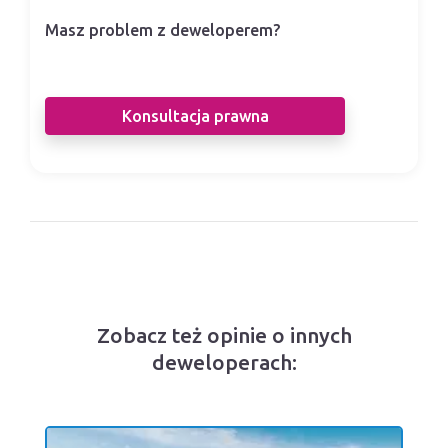
Masz problem z deweloperem?
Nasi prawnicy pomogą Ci w sporze z
deweloperem.
Konsultacja prawna
Zobacz też opinie o innych
deweloperach: