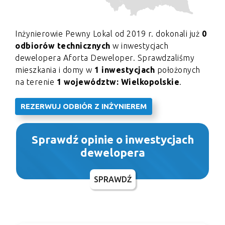
Inżynierowie Pewny Lokal od 2019 r. dokonali już
0
odbiorów technicznych
w inwestycjach
dewelopera Aforta Deweloper. Sprawdzaliśmy
mieszkania i domy w
1 inwestycjach
położonych
na terenie
1 województw: Wielkopolskie
.
REZERWUJ ODBIÓR Z INŻYNIEREM
Sprawdź opinie o inwestycjach
dewelopera
SPRAWDŹ