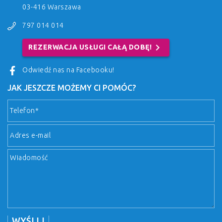
03-416 Warszawa
797 014 014
chevron_right
REZERWACJA USŁUGI CAŁĄ DOBĘ!
Odwiedź nas na Facebooku!
JAK JESZCZE MOŻEMY CI POMÓC?