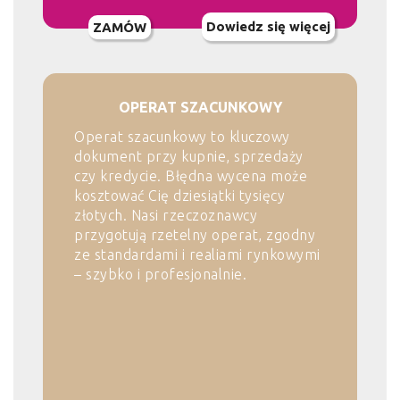
Dowiedz się więcej
ZAMÓW
OPERAT SZACUNKOWY
Operat szacunkowy to kluczowy
dokument przy kupnie, sprzedaży
czy kredycie. Błędna wycena może
kosztować Cię dziesiątki tysięcy
złotych. Nasi rzeczoznawcy
przygotują rzetelny operat, zgodny
ze standardami i realiami rynkowymi
– szybko i profesjonalnie.