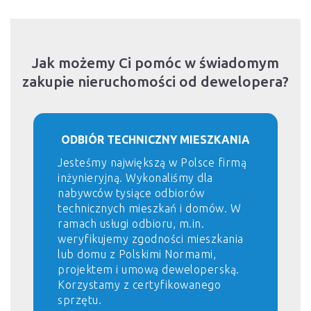
Jak możemy Ci pomóc w świadomym
zakupie nieruchomości od dewelopera?
ODBIÓR TECHNICZNY MIESZKANIA
Jesteśmy największą w Polsce firmą
inżynieryjną. Wykonaliśmy dla
nabywców tysiące odbiorów
technicznych mieszkań i domów. W
ramach usługi odbioru, m.in.
weryfikujemy zgodności mieszkania
lub domu z Polskimi Normami,
projektem i umową deweloperską.
Korzystamy z certyfikowanego
sprzętu.