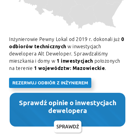
Inżynierowie Pewny Lokal od 2019 r. dokonali już
0
odbiorów technicznych
w inwestycjach
dewelopera Alt Deweloper. Sprawdzaliśmy
mieszkania i domy w
1 inwestycjach
położonych
na terenie
1 województw: Mazowieckie
.
REZERWUJ ODBIÓR Z INŻYNIEREM
Sprawdź opinie o inwestycjach
dewelopera
SPRAWDŹ