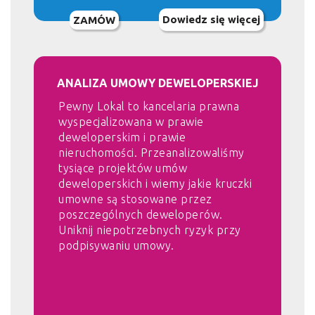
Dowiedz się więcej
ZAMÓW
ANALIZA UMOWY DEWELOPERSKIEJ
Pewny Lokal to kancelaria prawna
wyspecjalizowana w prawie
deweloperskim i prawie
nieruchomości. Przeanalizowaliśmy
tysiące projektów umów
deweloperskich i wiemy jakie kruczki
umowne są stosowane przez
poszczególnych deweloperów.
Uniknij niepotrzebnych ryzyk przy
podpisywaniu umowy.