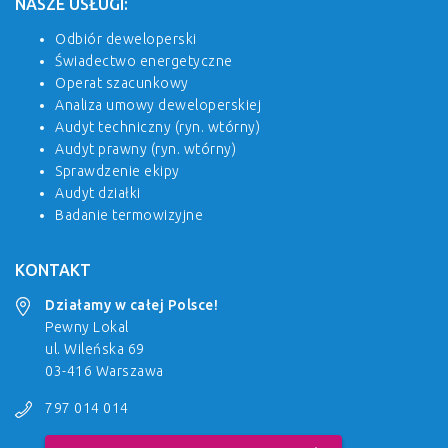
NASZE USŁUGI:
Odbiór deweloperski
Świadectwo energetyczne
Operat szacunkowy
Analiza umowy deweloperskiej
Audyt techniczny (ryn. wtórny)
Audyt prawny (ryn. wtórny)
Sprawdzenie ekipy
Audyt działki
Badanie termowizyjne
KONTAKT
Działamy w całej Polsce!
Pewny Lokal
ul. Wileńska 69
03-416 Warszawa
797 014 014