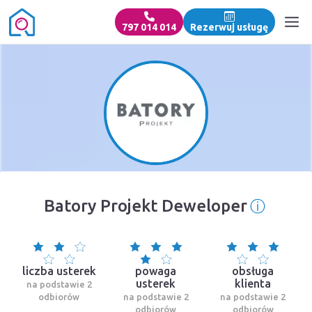
797 014 014
Rezerwuj usługę
ⓘ
Batory Projekt Deweloper
Informa
liczba usterek
powaga
obsługa
usterek
klienta
na podstawie 2
odbiorów
na podstawie 2
na podstawie 2
odbiorów
odbiorów