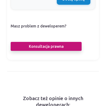
Masz problem z deweloperem?
Nasi prawnicy pomogą Ci w sporze z
deweloperem.
Konsultacja prawna
Zobacz też opinie o innych
deweloperach: