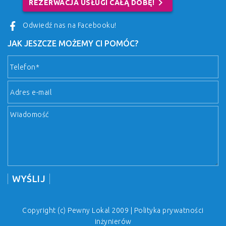
chevron_right
REZERWACJA USŁUGI CAŁĄ DOBĘ!
Odwiedź nas na Facebooku!
JAK JESZCZE MOŻEMY CI POMÓC?
Copyright (c) Pewny Lokal 2009 |
Polityka prywatności
inżynierów