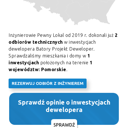
Inżynierowie Pewny Lokal od 2019 r. dokonali już
2
odbiorów technicznych
w inwestycjach
dewelopera Batory Projekt Deweloper.
Sprawdzaliśmy mieszkania i domy w
1
inwestycjach
położonych na terenie
1
województw: Pomorskie
.
REZERWUJ ODBIÓR Z INŻYNIEREM
Sprawdź opinie o inwestycjach
dewelopera
SPRAWDŹ