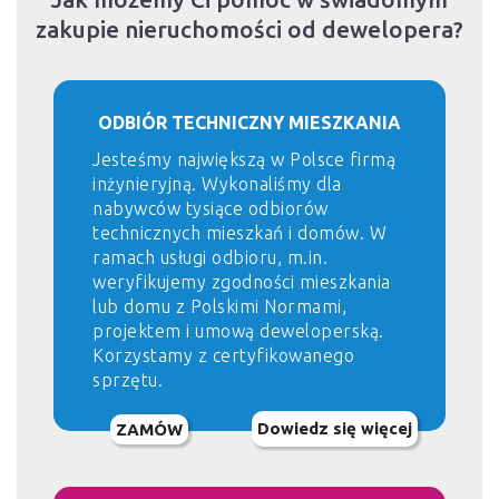
zakupie nieruchomości od dewelopera?
ODBIÓR TECHNICZNY MIESZKANIA
Jesteśmy największą w Polsce firmą
inżynieryjną. Wykonaliśmy dla
nabywców tysiące odbiorów
technicznych mieszkań i domów. W
ramach usługi odbioru, m.in.
weryfikujemy zgodności mieszkania
lub domu z Polskimi Normami,
projektem i umową deweloperską.
Korzystamy z certyfikowanego
sprzętu.
Dowiedz się więcej
ZAMÓW