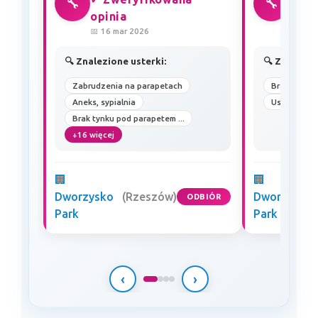
🔧
🔧
opinia
opin
📅 16 mar 2026
📅 03 g
🔍 Znalezione usterki:
🔍 Znalezio
Zabrudzenia na parapetach
Brak linii su
Aneks, sypialnia
Uszkodzona
Brak tynku pod parapetem ...
+16 więcej
🏢
🏢
Dworzysko
(Rzeszów)
Dworzysko
ODBIÓR
Park
Park
‹
›