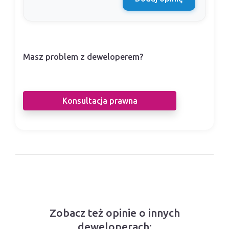
Masz problem z deweloperem?
Nasi prawnicy pomogą Ci w sporze z
deweloperem.
Konsultacja prawna
Zobacz też opinie o innych
deweloperach: