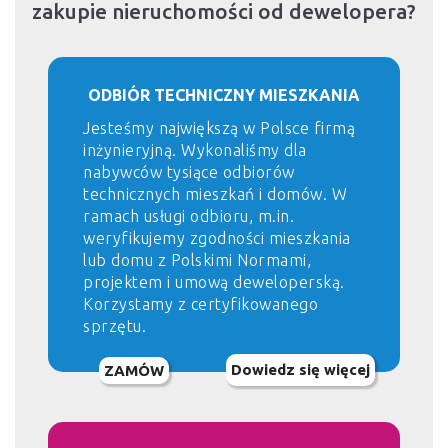
zakupie nieruchomości od dewelopera?
ODBIÓR TECHNICZNY MIESZKANIA
Jesteśmy największą w Polsce firmą
inżynieryjną. Wykonaliśmy dla
nabywców tysiące odbiorów
technicznych mieszkań i domów. W
ramach usługi odbioru, m.in.
weryfikujemy zgodności mieszkania
lub domu z Polskimi Normami,
projektem i umową deweloperską.
Korzystamy z certyfikowanego
sprzętu.
Dowiedz się więcej
ZAMÓW