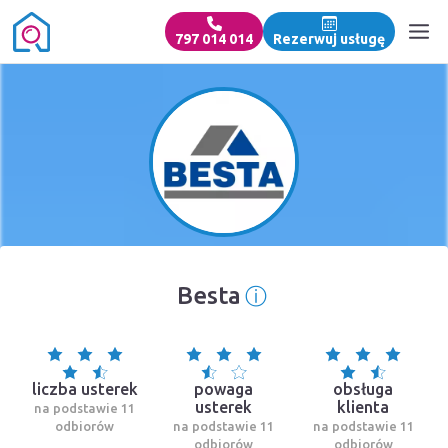
797 014 014
Rezerwuj usługę
ⓘ
Besta
Informacja o źród
liczba usterek
powaga
obsługa
usterek
klienta
na podstawie 11
odbiorów
na podstawie 11
na podstawie 11
odbiorów
odbiorów