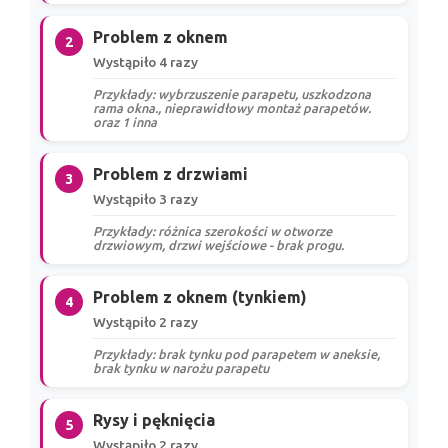
Problem z oknem
2
Wystąpiło 4 razy
Przykłady: wybrzuszenie parapetu, uszkodzona
rama okna., nieprawidłowy montaż parapetów.
oraz 1 inna
Problem z drzwiami
3
Wystąpiło 3 razy
Przykłady: różnica szerokości w otworze
drzwiowym, drzwi wejściowe - brak progu.
Problem z oknem (tynkiem)
4
Wystąpiło 2 razy
Przykłady: brak tynku pod parapetem w aneksie,
brak tynku w narożu parapetu
Rysy i pęknięcia
5
Wystąpiło 2 razy