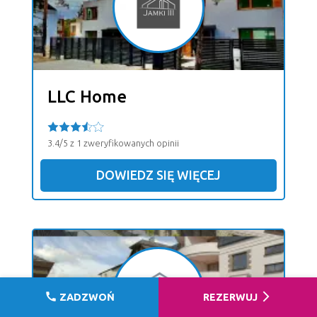
LLC Home
3.4/5 z 1 zweryfikowanych opinii
DOWIEDZ SIĘ WIĘCEJ
call
arrow_forward_ios
ZADZWOŃ
REZERWUJ