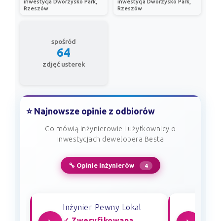
inwestycja Dworzysko Park,
inwestycja Dworzysko Park,
Rzeszów
Rzeszów
spośród
64
zdjęć usterek
⭐ Najnowsze opinie z odbiorów
Co mówią inżynierowie i użytkownicy o
inwestycjach dewelopera Besta
🔧 Opinie inżynierów
4
Inżynier Pewny Lokal
Inżyn
✓ Zweryfikowana
✓ Zw