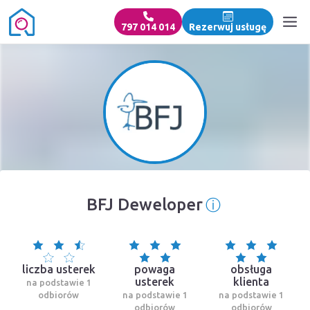
797 014 014
Rezerwuj usługę
ⓘ
BFJ Deweloper
Informacja o
liczba usterek
powaga
obsługa
usterek
klienta
na podstawie 1
odbiorów
na podstawie 1
na podstawie 1
odbiorów
odbiorów