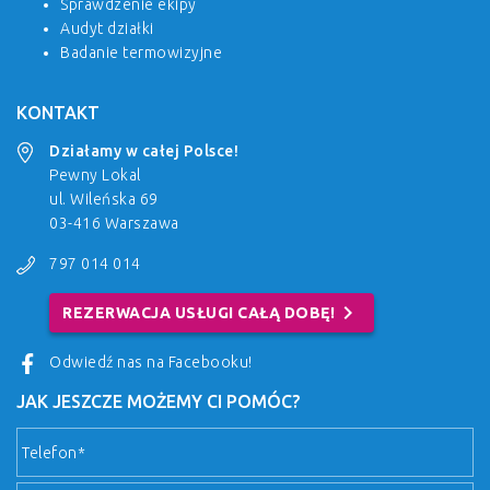
Sprawdzenie ekipy
Audyt działki
Badanie termowizyjne
KONTAKT
Działamy w całej Polsce!
Pewny Lokal
ul. Wileńska 69
03-416 Warszawa
797 014 014
chevron_right
REZERWACJA USŁUGI CAŁĄ DOBĘ!
Odwiedź nas na Facebooku!
JAK JESZCZE MOŻEMY CI POMÓC?