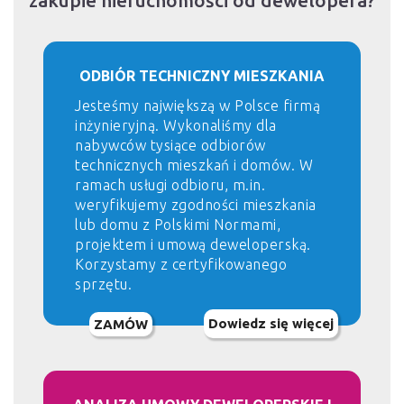
zakupie nieruchomości od dewelopera?
ODBIÓR TECHNICZNY MIESZKANIA
Jesteśmy największą w Polsce firmą
inżynieryjną. Wykonaliśmy dla
nabywców tysiące odbiorów
technicznych mieszkań i domów. W
ramach usługi odbioru, m.in.
weryfikujemy zgodności mieszkania
lub domu z Polskimi Normami,
projektem i umową deweloperską.
Korzystamy z certyfikowanego
sprzętu.
Dowiedz się więcej
ZAMÓW