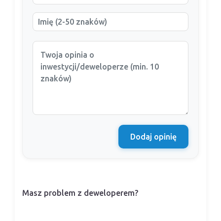
Dodaj opinię
Masz problem z deweloperem?
Nasi prawnicy pomogą Ci w sporze z
deweloperem.