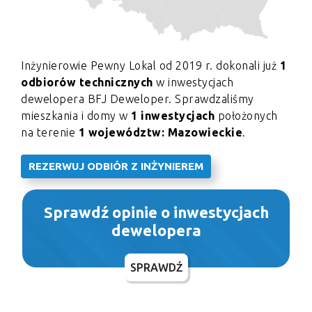
Inżynierowie Pewny Lokal od 2019 r. dokonali już
1
odbiorów technicznych
w inwestycjach
dewelopera BFJ Deweloper. Sprawdzaliśmy
mieszkania i domy w
1 inwestycjach
położonych
na terenie
1 województw: Mazowieckie
.
REZERWUJ ODBIÓR Z INŻYNIEREM
Sprawdź opinie o inwestycjach
dewelopera
SPRAWDŹ