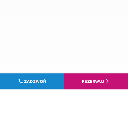
call
arrow_forward_ios
ZADZWOŃ
REZERWUJ