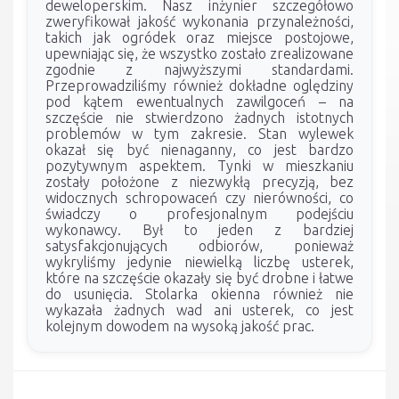
deweloperskim. Nasz inżynier szczegółowo
zweryfikował jakość wykonania przynależności,
takich jak ogródek oraz miejsce postojowe,
upewniając się, że wszystko zostało zrealizowane
zgodnie z najwyższymi standardami.
Przeprowadziliśmy również dokładne oględziny
pod kątem ewentualnych zawilgoceń – na
szczęście nie stwierdzono żadnych istotnych
problemów w tym zakresie. Stan wylewek
okazał się być nienaganny, co jest bardzo
pozytywnym aspektem. Tynki w mieszkaniu
zostały położone z niezwykłą precyzją, bez
widocznych schropowaceń czy nierówności, co
świadczy o profesjonalnym podejściu
wykonawcy. Był to jeden z bardziej
satysfakcjonujących odbiorów, ponieważ
wykryliśmy jedynie niewielką liczbę usterek,
które na szczęście okazały się być drobne i łatwe
do usunięcia. Stolarka okienna również nie
wykazała żadnych wad ani usterek, co jest
kolejnym dowodem na wysoką jakość prac.