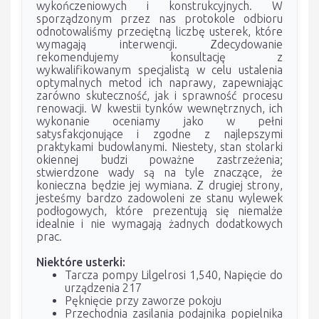
wykończeniowych i konstrukcyjnych. W
sporządzonym przez nas protokole odbioru
odnotowaliśmy przeciętną liczbę usterek, które
wymagają interwencji. Zdecydowanie
rekomendujemy konsultację z
wykwalifikowanym specjalistą w celu ustalenia
optymalnych metod ich naprawy, zapewniając
zarówno skuteczność, jak i sprawność procesu
renowacji. W kwestii tynków wewnętrznych, ich
wykonanie oceniamy jako w pełni
satysfakcjonujące i zgodne z najlepszymi
praktykami budowlanymi. Niestety, stan stolarki
okiennej budzi poważne zastrzeżenia;
stwierdzone wady są na tyle znaczące, że
konieczna będzie jej wymiana. Z drugiej strony,
jesteśmy bardzo zadowoleni ze stanu wylewek
podłogowych, które prezentują się niemalże
idealnie i nie wymagają żadnych dodatkowych
prac.
Niektóre usterki:
Tarcza pompy Lilgelrosi 1,540, Napięcie do
urządzenia 217
Pęknięcie przy zaworze pokoju
Przechodnia zasilania podajnika popielnika