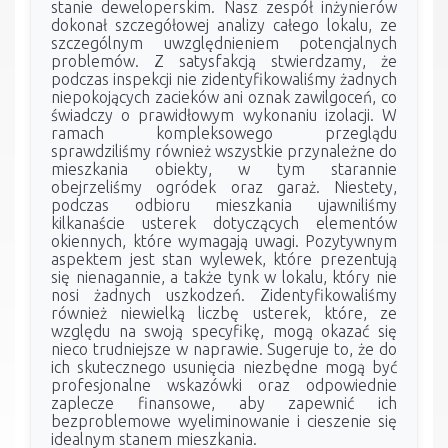
stanie deweloperskim. Nasz zespół inżynierów
dokonał szczegółowej analizy całego lokalu, ze
szczególnym uwzględnieniem potencjalnych
problemów. Z satysfakcją stwierdzamy, że
podczas inspekcji nie zidentyfikowaliśmy żadnych
niepokojących zacieków ani oznak zawilgoceń, co
świadczy o prawidłowym wykonaniu izolacji. W
ramach kompleksowego przeglądu
sprawdziliśmy również wszystkie przynależne do
mieszkania obiekty, w tym starannie
obejrzeliśmy ogródek oraz garaż. Niestety,
podczas odbioru mieszkania ujawniliśmy
kilkanaście usterek dotyczących elementów
okiennych, które wymagają uwagi. Pozytywnym
aspektem jest stan wylewek, które prezentują
się nienagannie, a także tynk w lokalu, który nie
nosi żadnych uszkodzeń. Zidentyfikowaliśmy
również niewielką liczbę usterek, które, ze
względu na swoją specyfikę, mogą okazać się
nieco trudniejsze w naprawie. Sugeruje to, że do
ich skutecznego usunięcia niezbędne mogą być
profesjonalne wskazówki oraz odpowiednie
zaplecze finansowe, aby zapewnić ich
bezproblemowe wyeliminowanie i cieszenie się
idealnym stanem mieszkania.