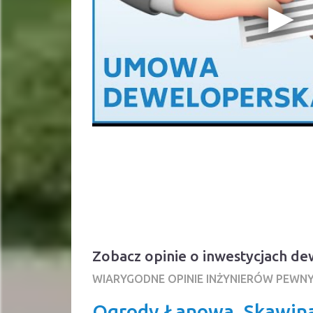
Zobacz opinie o inwestycjach 
WIARYGODNE OPINIE INŻYNIERÓW PEWN
Ogrody Łanowa, Skawin