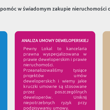
 pomóc w świadomym zakupie nieruchomości 
ANALIZA UMOWY DEWELOPERSKIEJ
Pewny Lokal to kancelaria
prawna wyspecjalizowana w
prawie deweloperskim i prawie
nieruchomości.
Przeanalizowaliśmy tysiące
projektów umów
deweloperskich i wiemy jakie
kruczki umowne są stosowane
przez poszczególnych
deweloperów. Uniknij
niepotrzebnych ryzyk przy
podpisywaniu umowy.