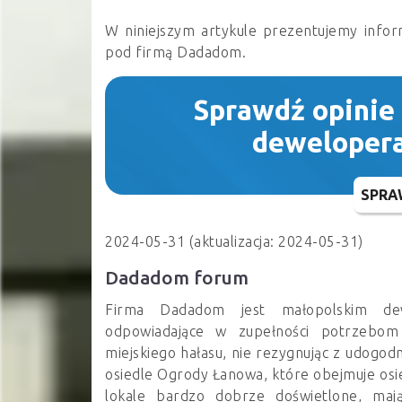
W niniejszym artykule prezentujemy infor
pod firmą
Dadadom
.
Sprawdź opinie
deweloper
SPRA
2024-05-31 (aktualizacja: 2024-05-31)
Dadadom forum
Firma Dadadom jest małopolskim dew
odpowiadające w zupełności potrzebo
miejskiego hałasu, nie rezygnując z udogo
osiedle Ogrody Łanowa, które obejmuje os
lokale bardzo dobrze doświetlone, maj