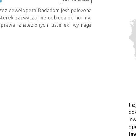
zez dewelopera Dadadom jest położona
usterek zazwyczaj nie odbiega od normy.
aprawa znalezionych usterek wymaga
Inż
dok
in
Sp
in