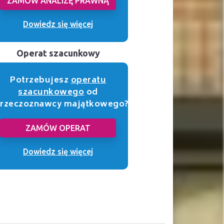
ZAMÓW ANALIZĘ PRAWNĄ
Dowiedz się więcej
Operat szacunkowy
Potrzebujesz
operatu
szacunkowego
od
rzeczoznawcy majątkowego?
ZAMÓW OPERAT
Dowiedz się więcej