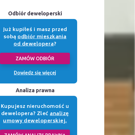
Odbiór deweloperski
Już kupiłeś i masz przed
sobą
odbiór mieszkania
od dewelopera
?
ZAMÓW ODBIÓR
Dowiedz się więcej
Analiza prawna
Kupujesz nieruchomość u
dewelopera? Zleć
analizę
umowy deweloperskiej.