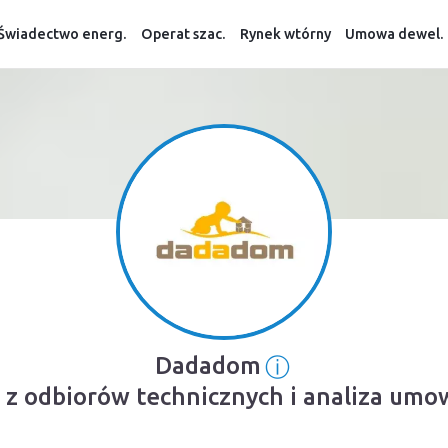
Świadectwo energ.
Operat szac.
Rynek wtórny
Umowa dewel.
ⓘ
Dadadom
Informacja o ź
 z odbiorów technicznych i analiza umo