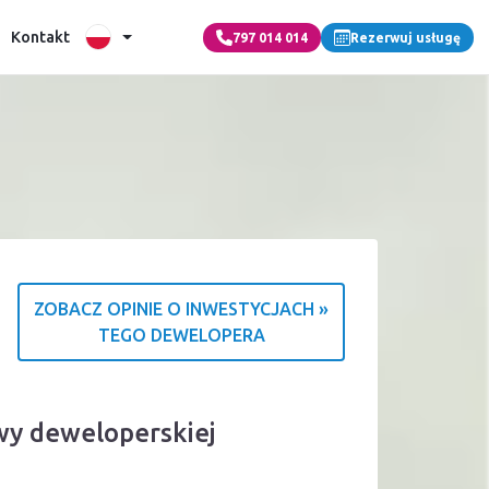
Kontakt
797 014 014
Rezerwuj usługę
ZOBACZ OPINIE O INWESTYCJACH »
TEGO DEWELOPERA
ródle ocen
wy deweloperskiej