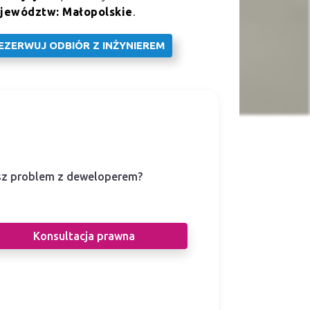
jewództw: Małopolskie
.
EZERWUJ ODBIÓR Z INŻYNIEREM
z problem z deweloperem?
i prawnicy pomogą Ci w sporze z
eloperem.
Konsultacja prawna