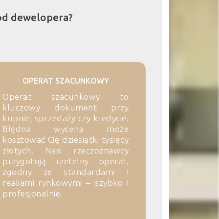
od dewelopera?
OPERAT SZACUNKOWY
Operat szacunkowy to
kluczowy dokument przy
kupnie, sprzedaży czy kredycie.
Błędna wycena może
kosztować Cię dziesiątki tysięcy
złotych. Nasi rzeczoznawcy
przygotują rzetelny operat,
zgodny ze standardami i
realiami rynkowymi – szybko i
profesjonalnie.