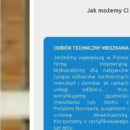
Jak możemy Ci
ODBIÓR TECHNICZNY MIESZKANIA
Jesteśmy największą w Polsce
firmą inżynieryjną.
Wykonaliśmy dla nabywców
tysiące odbiorów technicznych
mieszkań i domów. W ramach
usługi odbioru, m.in.
weryfikujemy zgodności
mieszkania lub domu z
Polskimi Normami, projektem i
umową deweloperską.
Korzystamy z certyfikowanego
sprzętu.