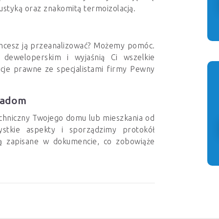
styką oraz znakomitą termoizolacją.
hcesz ją przeanalizować? Możemy pomóc.
e deweloperskim i wyjaśnią Ci wszelkie
tacje prawne ze specjalistami firmy Pewny
adadom
chniczny Twojego domu lub mieszkania od
stkie aspekty i sporządzimy protokół
ną zapisane w dokumencie, co zobowiąże