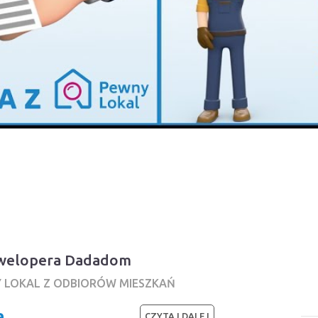
dewelopera Dadadom
Y LOKAL Z ODBIORÓW MIESZKAŃ
a
CZYTAJ DALEJ