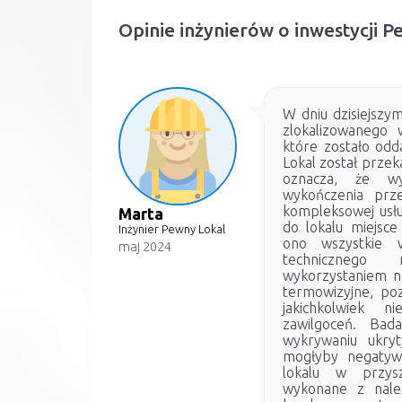
Opinie inżynierów o inwestycji P
W dniu dzisiejszy
zlokalizowanego 
które zostało odd
Lokal został prze
oznacza, że wy
wykończenia prze
kompleksowej usłu
Marta
do lokalu miejsce
Inżynier Pewny Lokal
ono wszystkie w
maj 2024
technicznego 
wykorzystaniem n
termowizyjne, po
jakichkolwiek n
zawilgoceń. Bad
wykrywaniu ukryt
mogłyby negatyw
lokalu w przysz
wykonane z należ