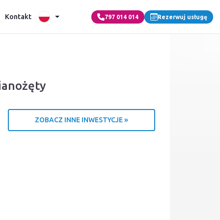
Kontakt
797 014 014
Rezerwuj usługę
ianożęty
ZOBACZ INNE INWESTYCJE »