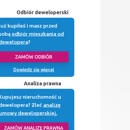
Odbiór deweloperski
Już kupiłeś i masz przed
sobą
odbiór mieszkania od
dewelopera
?
ZAMÓW ODBIÓR
Dowiedz się więcej
Analiza prawna
Kupujesz nieruchomość u
dewelopera? Zleć
analizę
umowy deweloperskiej.
ZAMÓW ANALIZĘ PRAWNĄ