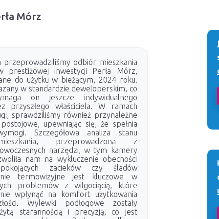
erła Mórz
m przeprowadziliśmy odbiór mieszkania
w prestiżowej inwestycji Perła Mórz,
ane do użytku w bieżącym, 2024 roku.
kazany w standardzie deweloperskim, co
maga on jeszcze indywidualnego
z przyszłego właściciela. W ramach
gi, sprawdziliśmy również przynależne
 postojowe, upewniając się, że spełnia
ymogi. Szczegółowa analiza stanu
mieszkania, przeprowadzona z
owoczesnych narzędzi, w tym kamery
zwoliła nam na wykluczenie obecności
iepokojących zacieków czy śladów
anie termowizyjne jest kluczowe w
ych problemów z wilgociącią, które
nie wpłynąć na komfort użytkowania
łości. Wylewki podłogowe zostały
ytą starannością i precyzją, co jest