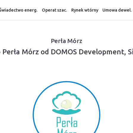
Świadectwo energ.
Operat szac.
Rynek wtórny
Umowa dewel.
Perła Mórz
o Perła Mórz od DOMOS Development, S