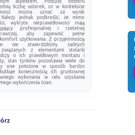
wnym aspektem. Podczas odbioru
dnią liczbę usterek, co w kontekście
homości można uznać za wynik
y. Należy jednak podkreślić, że mimo
ści, wykryte nieprawidłowości mają
ający profesjonalnej i rzetelnej
aprawczej, aby zapewnić pełne
komfort użytkowania. Z przyjemnością
że nie stwierdziliśmy żadnych
i związanych z elementami stolarki
iadczy o ich prawidłowym montażu i
ety, stan tynków pozostawia wiele do
ały one położone w sposób bardzo
kutkuje koniecznością ich gruntownej
wnego wykonania w celu uzyskania
wnego wykończenia ścian.
Mórz