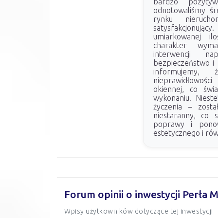
bardzo pozyty
odnotowaliśmy śre
rynku nieruc
satysfakcjonując
umiarkowanej ilo
charakter wymag
interwencji n
bezpieczeństwo i 
informujemy, 
nieprawidłowośc
okiennej, co św
wykonaniu. Niest
życzenia – zost
niestaranny, co s
poprawy i pono
estetycznego i ró
Forum opinii o inwestycji Perła 
Wpisy użytkowników dotyczące tej inwestycji