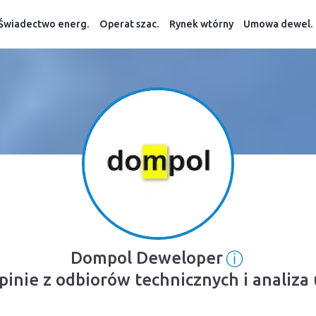
Świadectwo energ.
Operat szac.
Rynek wtórny
Umowa dewel.
ⓘ
Dompol Deweloper
Informacj
inie z odbiorów technicznych i analiz