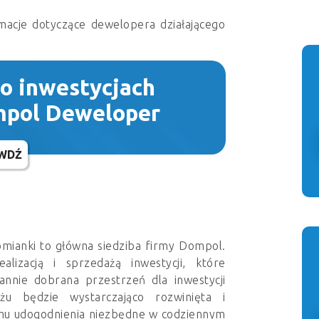
macje dotyczące dewelopera działającego
 o inwestycjach
mpol Deweloper
WDŹ
omianki to główna siedziba firmy Dompol.
lizacją i sprzedażą inwestycji, które
rannie dobrana przestrzeń dla inwestycji
iżu będzie wystarczająco rozwinięta i
c mu udogodnienia niezbędne w codziennym