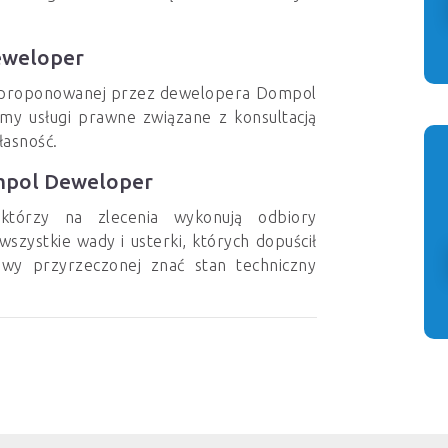
eweloper
ie proponowanej przez dewelopera Dompol
my usługi prawne związane z konsultacją
asność.
ompol Deweloper
którzy na zlecenia wykonują odbiory
szystkie wady i usterki, których dopuścił
wy przyrzeczonej znać stan techniczny