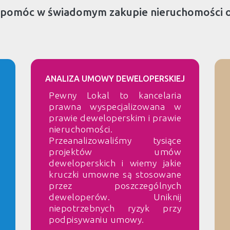
 pomóc w świadomym zakupie nieruchomości 
ANALIZA UMOWY DEWELOPERSKIEJ
Pewny Lokal to kancelaria
prawna wyspecjalizowana w
prawie deweloperskim i prawie
nieruchomości.
Przeanalizowaliśmy tysiące
projektów umów
deweloperskich i wiemy jakie
kruczki umowne są stosowane
przez poszczególnych
deweloperów. Uniknij
niepotrzebnych ryzyk przy
podpisywaniu umowy.