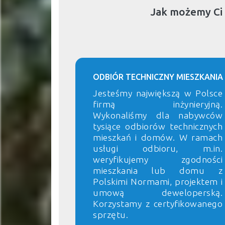
Jak możemy Ci
ODBIÓR TECHNICZNY MIESZKANIA
Jesteśmy największą w Polsce
firmą inżynieryjną.
Wykonaliśmy dla nabywców
tysiące odbiorów technicznych
mieszkań i domów. W ramach
usługi odbioru, m.in.
weryfikujemy zgodności
mieszkania lub domu z
Polskimi Normami, projektem i
umową deweloperską.
Korzystamy z certyfikowanego
sprzętu.