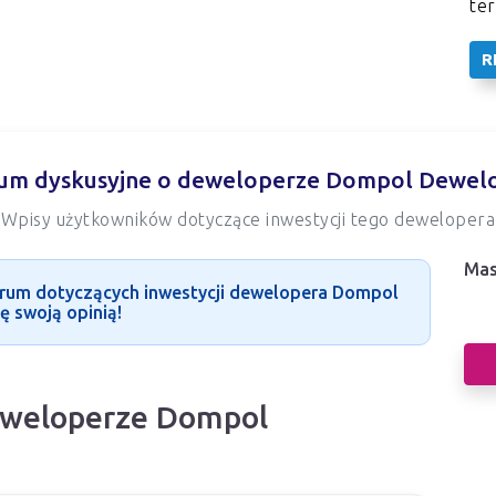
te
R
um dyskusyjne o deweloperze Dompol Dewel
Wpisy użytkowników dotyczące inwestycji tego dewelopera
Mas
Nas
orum dotyczących inwestycji dewelopera Dompol
ę swoją opinią!
dew
eweloperze Dompol