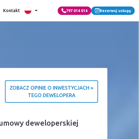
Kontakt
797 014 014
Rezerwuj usługę
ZOBACZ OPINIE O INWESTYCJACH »
TEGO DEWELOPERA
a o źródle ocen
a umowy deweloperskiej