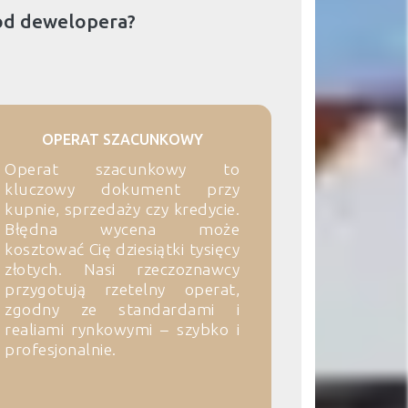
od dewelopera?
OPERAT SZACUNKOWY
Operat szacunkowy to
kluczowy dokument przy
kupnie, sprzedaży czy kredycie.
Błędna wycena może
kosztować Cię dziesiątki tysięcy
złotych. Nasi rzeczoznawcy
przygotują rzetelny operat,
zgodny ze standardami i
realiami rynkowymi – szybko i
profesjonalnie.