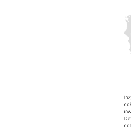
Inż
dok
in
De
do