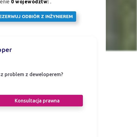
renie
0 województw:
.
EZERWUJ ODBIÓR Z INŻYNIEREM
oper
z problem z deweloperem?
i prawnicy pomogą Ci w sporze z
eloperem.
Konsultacja prawna