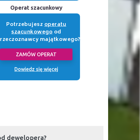
Operat szacunkowy
Potrzebujesz
operatu
szacunkowego
od
rzeczoznawcy majątkowego?
ZAMÓW OPERAT
Dowiedz się więcej
od dewelopera?