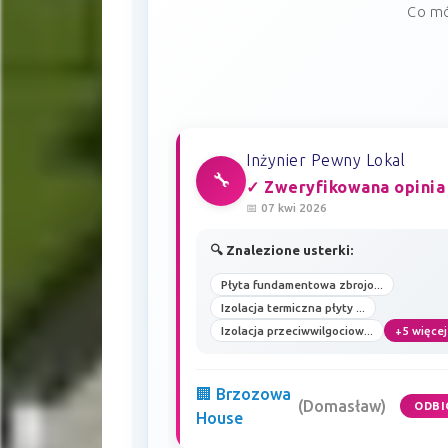
Co mó
Inżynier Pewny Lokal
🔧
✓ Zweryfikowana opinia
📅 07 kwi 2026
🔍 Znalezione usterki:
Płyta fundamentowa zbrojo...
Izolacja termiczna płyty ...
Izolacja przeciwwilgociow...
+5 więcej
🏢 Brzozowa
(Domasław)
ODBI
House