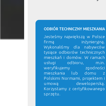
ODBIÓR TECHNICZNY MIESZKANIA
Jesteśmy największą w Polsce
firmą inżynieryjną.
Wykonaliśmy dla nabywców
tysiące odbiorów technicznych
mieszkań i domów. W ramach
usługi odbioru, m.in.
weryfikujemy zgodności
mieszkania lub domu z
Polskimi Normami, projektem i
umową deweloperską.
Korzystamy z certyfikowanego
sprzętu.