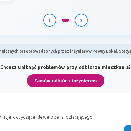
‹
›
nicznych przeprowadzonych przez inżynierów Pewny Lokal. Statyst
Chcesz uniknąć problemów przy odbiorze mieszkania?
Zamów odbiór z inżynierem
macje dotyczące dewelopera działającego