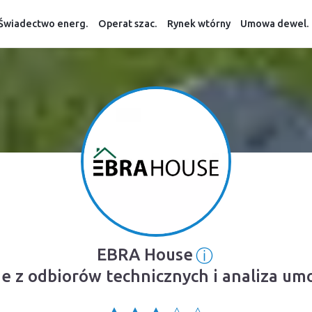
Świadectwo energ.
Operat szac.
Rynek wtórny
Umowa dewel.
ⓘ
EBRA House
Informacja o 
e z odbiorów technicznych i analiza u