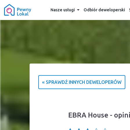
Nasze usługi
Odbiór deweloperski
« SPRAWDŹ INNYCH DEWELOPERÓW
EBRA House - opini