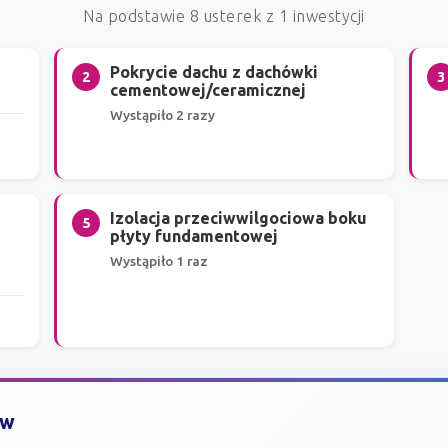
Na podstawie 8 usterek z 1 inwestycji
Pokrycie dachu z dachówki
2
3
cementowej/ceramicznej
Wystąpiło 2 razy
Izolacja przeciwwilgociowa boku
5
płyty fundamentowej
Wystąpiło 1 raz
ów