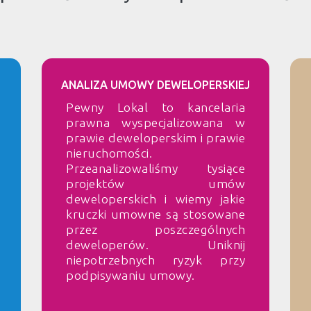
ANALIZA UMOWY DEWELOPERSKIEJ
Pewny Lokal to kancelaria
prawna wyspecjalizowana w
prawie deweloperskim i prawie
nieruchomości.
Przeanalizowaliśmy tysiące
projektów umów
deweloperskich i wiemy jakie
kruczki umowne są stosowane
przez poszczególnych
deweloperów. Uniknij
niepotrzebnych ryzyk przy
podpisywaniu umowy.