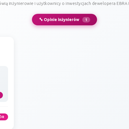
wią inżynierowie i użytkownicy o inwestycjach dewelopera EBRA
🔧 Opinie inżynierów
1
ÓR