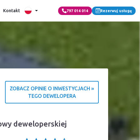
Kontakt
797 014 014
Rezerwuj usługę
ZOBACZ OPINIE O INWESTYCJACH »
TEGO DEWELOPERA
źródle ocen
mowy deweloperskiej