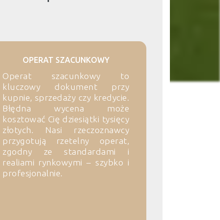
OPERAT SZACUNKOWY
Operat szacunkowy to
kluczowy dokument przy
kupnie, sprzedaży czy kredycie.
Błędna wycena może
kosztować Cię dziesiątki tysięcy
złotych. Nasi rzeczoznawcy
przygotują rzetelny operat,
zgodny ze standardami i
realiami rynkowymi – szybko i
profesjonalnie.