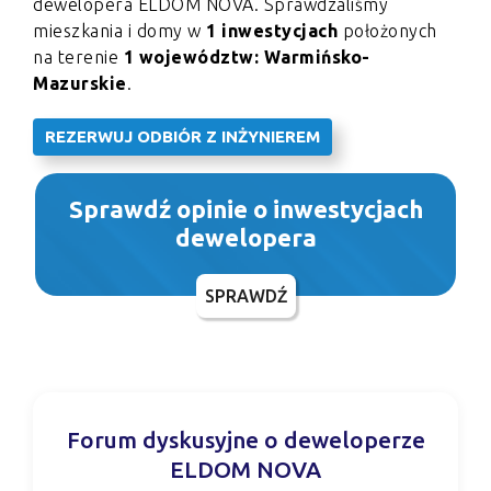
dewelopera ELDOM NOVA. Sprawdzaliśmy
mieszkania i domy w
1 inwestycjach
położonych
na terenie
1 województw: Warmińsko-
Mazurskie
.
REZERWUJ ODBIÓR Z INŻYNIEREM
Sprawdź opinie o inwestycjach
dewelopera
SPRAWDŹ
Forum dyskusyjne o deweloperze
ELDOM NOVA