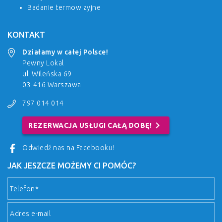
Badanie termowizyjne
KONTAKT
Działamy w całej Polsce!
Pewny Lokal
ul. Wileńska 69
03-416 Warszawa
797 014 014
chevron_right
REZERWACJA USŁUGI CAŁĄ DOBĘ!
Odwiedź nas na Facebooku!
JAK JESZCZE MOŻEMY CI POMÓC?