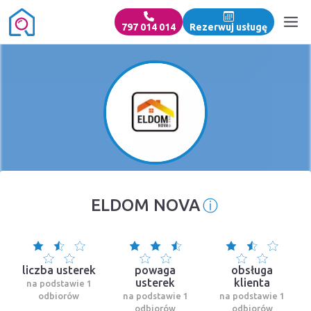
797 014 014
Rezerwuj usługę
ⓘ
ELDOM NOVA
Informacja o 
liczba usterek
powaga
obsługa
usterek
klienta
na podstawie 1
odbiorów
na podstawie 1
na podstawie 1
odbiorów
odbiorów