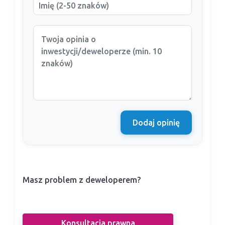
Dodaj opinię
Masz problem z deweloperem?
Nasi prawnicy pomogą Ci w sporze z
deweloperem.
Konsultacja prawna