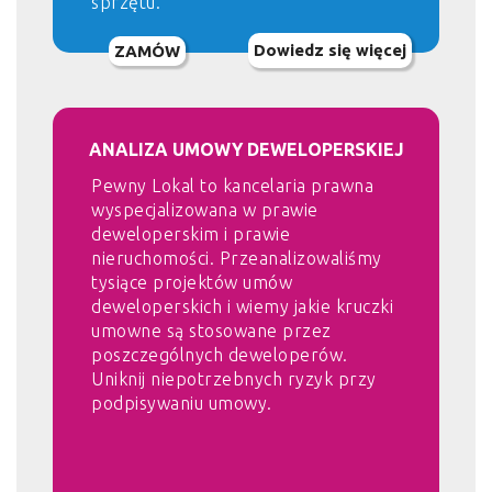
sprzętu.
Dowiedz się więcej
ZAMÓW
ANALIZA UMOWY DEWELOPERSKIEJ
Pewny Lokal to kancelaria prawna
wyspecjalizowana w prawie
deweloperskim i prawie
nieruchomości. Przeanalizowaliśmy
tysiące projektów umów
deweloperskich i wiemy jakie kruczki
umowne są stosowane przez
poszczególnych deweloperów.
Uniknij niepotrzebnych ryzyk przy
podpisywaniu umowy.