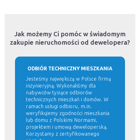
Jak możemy Ci pomóc w świadomym
zakupie nieruchomości od dewelopera?
ODBIÓR TECHNICZNY MIESZKANIA
Jesteśmy największą w Polsce firmą
inżynieryjną. Wykonaliśmy dla
nabywców tysiące odbiorów
technicznych mieszkań i domów. W
ramach usługi odbioru, m.in.
weryfikujemy zgodności mieszkania
lub domu z Polskimi Normami,
projektem i umową deweloperską.
Korzystamy z certyfikowanego