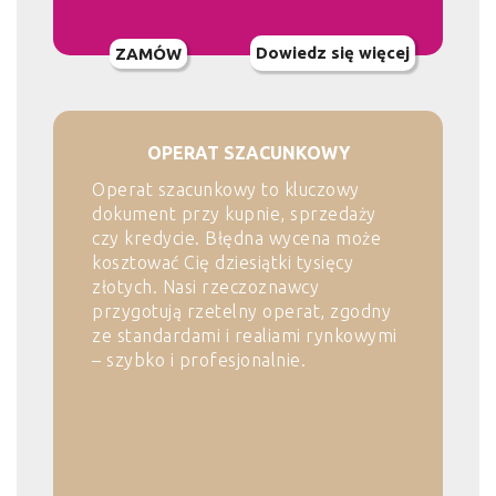
Dowiedz się więcej
ZAMÓW
OPERAT SZACUNKOWY
Operat szacunkowy to kluczowy
dokument przy kupnie, sprzedaży
czy kredycie. Błędna wycena może
kosztować Cię dziesiątki tysięcy
złotych. Nasi rzeczoznawcy
przygotują rzetelny operat, zgodny
ze standardami i realiami rynkowymi
– szybko i profesjonalnie.