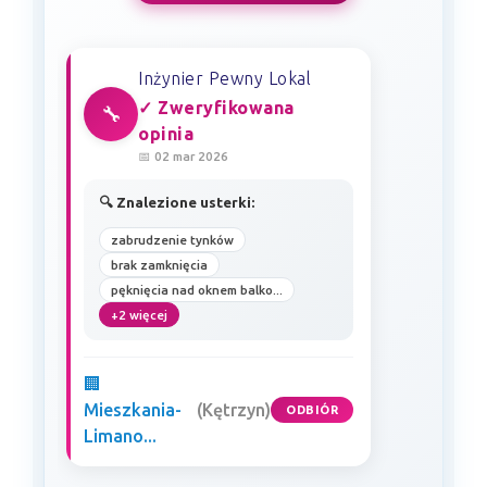
Inżynier Pewny Lokal
✓ Zweryfikowana
🔧
opinia
📅 02 mar 2026
🔍 Znalezione usterki:
zabrudzenie tynków
brak zamknięcia
pęknięcia nad oknem balko...
+2 więcej
🏢
Mieszkania-
(Kętrzyn)
ODBIÓR
Limano...