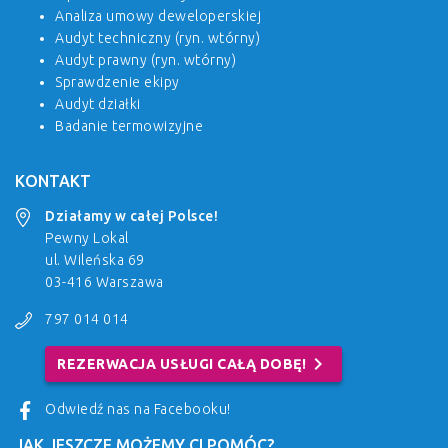
Analiza umowy deweloperskiej
Audyt techniczny (ryn. wtórny)
Audyt prawny (ryn. wtórny)
Sprawdzenie ekipy
Audyt działki
Badanie termowizyjne
KONTAKT
Działamy w całej Polsce!
Pewny Lokal
ul. Wileńska 69
03-416 Warszawa
797 014 014
chevron_right
REZERWACJA USŁUGI CAŁĄ DOBĘ!
Odwiedź nas na Facebooku!
JAK JESZCZE MOŻEMY CI POMÓC?