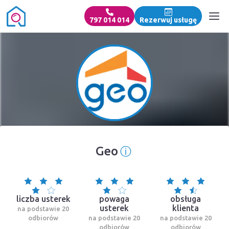
797 014 014
Rezerwuj usługę
ⓘ
Geo
Informacja o źródl
liczba usterek
powaga
obsługa
usterek
klienta
na podstawie 20
odbiorów
na podstawie 20
na podstawie 20
odbiorów
odbiorów