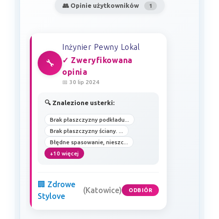
👥 Opinie użytkowników
1
Inżynier Pewny Lokal
✓ Zweryfikowana
🔧
opinia
📅 30 lip 2024
🔍 Znalezione usterki:
Brak płaszczyzny podkładu...
Brak płaszczyzny ściany. ...
Błędne spasowanie, nieszc...
+10 więcej
🏢 Zdrowe
(Katowice)
ODBIÓR
Stylove