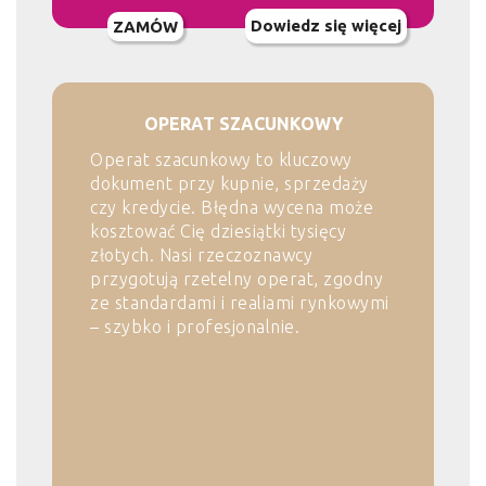
Dowiedz się więcej
ZAMÓW
OPERAT SZACUNKOWY
Operat szacunkowy to kluczowy
dokument przy kupnie, sprzedaży
czy kredycie. Błędna wycena może
kosztować Cię dziesiątki tysięcy
złotych. Nasi rzeczoznawcy
przygotują rzetelny operat, zgodny
ze standardami i realiami rynkowymi
– szybko i profesjonalnie.