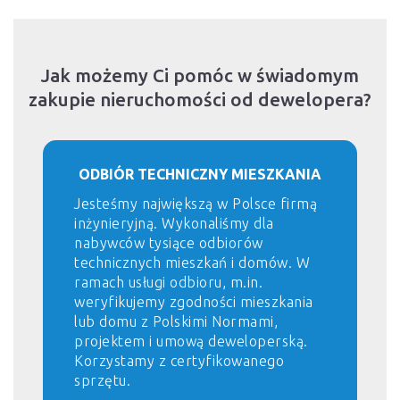
Jak możemy Ci pomóc w świadomym
zakupie nieruchomości od dewelopera?
ODBIÓR TECHNICZNY MIESZKANIA
Jesteśmy największą w Polsce firmą
inżynieryjną. Wykonaliśmy dla
nabywców tysiące odbiorów
technicznych mieszkań i domów. W
ramach usługi odbioru, m.in.
weryfikujemy zgodności mieszkania
lub domu z Polskimi Normami,
projektem i umową deweloperską.
Korzystamy z certyfikowanego
sprzętu.